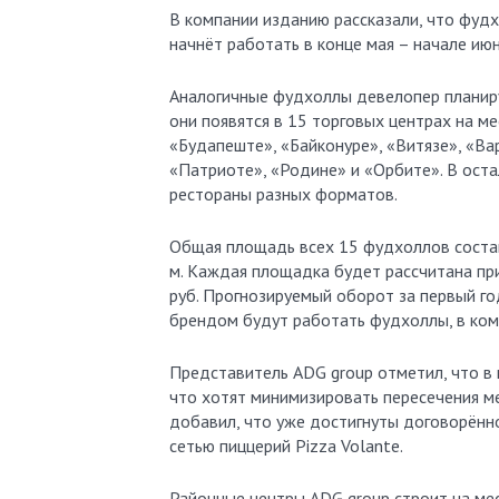
В компании изданию рассказали, что фудх
начнёт работать в конце мая – начале июн
Аналогичные фудхоллы девелопер планиру
они появятся в 15 торговых центрах на ме
«Будапеште», «Байконуре», «Витязе», «Ва
«Патриоте», «Родине» и «Орбите». В ост
рестораны разных форматов.
Общая площадь всех 15 фудхоллов состав
м. Каждая площадка будет рассчитана пр
руб. Прогнозируемый оборот за первый го
брендом будут работать фудхоллы, в ком
Представитель ADG group отметил, что в
что хотят минимизировать пересечения м
добавил, что уже достигнуты договорённ
сетью пиццерий Pizza Volante.
Районные центры ADG group строит на мес