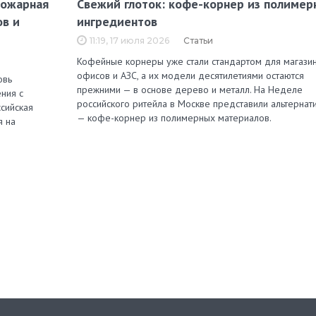
пожарная
Свежий глоток: кофе-корнер из полимер
ов и
ингредиентов
11:19, 17 июля 2026
Статьи
Кофейные корнеры уже стали стандартом для магазин
офисов и АЗС, а их модели десятилетиями остаются
овь
прежними — в основе дерево и металл. На Неделе
ния с
российского ритейла в Москве представили альтернат
сийская
— кофе-корнер из полимерных материалов.
я на