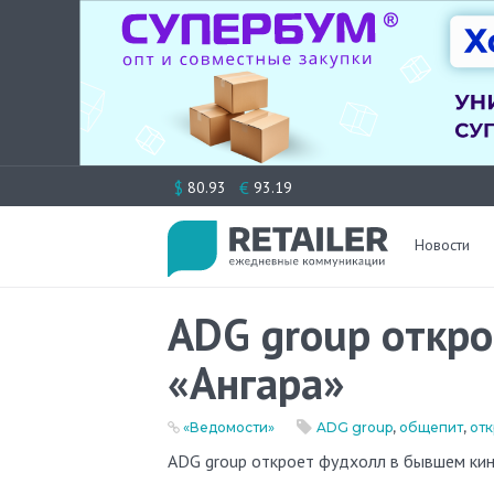
Перейти
$
€
80.93
93.19
к
содержимому
Новости
ADG group откр
«Ангара»
«Ведомости»
ADG group
,
общепит
,
от
ADG group откроет фудхолл в бывшем ки