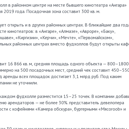
олл в районном центре на месте бывшего кинотеатра «Ангара»
я 2019 года. Посадочная зона составит 300 кв. м.
ет открыть и в других районных центрах. В ближайшие два год
сте кинотеатров: в «Ангаре», «Алмазе», «Авроре», «Баку»,
ршаве», «Киргизии», «Керчи», «Мечте», «Первомайском»,
альных районных центрах вместо фудхоллов будут открыты каф
ит 16 866 кв. м, средняя площадь одного объекта — 800–1800 
имерно на 500 посадочных мест, средний чек составит 450–55
д аренды всех площадок достигает 3,1 млрд руб. Под каким
пании не уточнили.
 каждом фудхолле разместится 15–25 точек. В компании добав
еню арендаторов — не более 30%. представитель девелопера
ости с кофейнями «Камера обскура», бургерными «Мясоroob» и
те 39 старых кинотеатров, купленных у правительства Москвы.