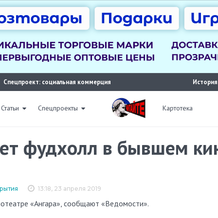
Спецпроект: социальная коммерция
История
Статьи
Спецпроекты
Картотека
оет фудхолл в бывшем ки
крытия
13:18, 23 апреля 2019
нотеатре «Ангара», сообщают «Ведомости».