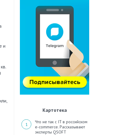
а
е и
кв.
0
или,
Картотека
Что не так с IT в российском
e-commerce. Рассказывают
эксперты QSOFT