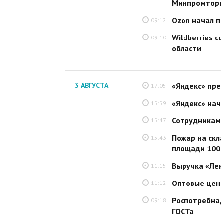
Минпромторг
Ozon начал п
09:12
Wildberries 
09:10
области
3 АВГУСТА
«Яндекс» пре
17:05
«Яндекс» нач
15:59
Сотрудникам 
15:47
Пожар на скл
15:43
площади 100 
Выручка «Лен
11:15
Оптовые цены
11:12
Роспотребна
09:18
ГОСТа