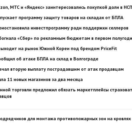
 Ozon, МТС и «Яндекс» заинтересовались покупкой доли в НС
пускает программу защиту товаров на складах от БПЛА
приостановила инвестпрограмму ради поддержки селлеров
обогнала «Сбер» по рекламным бюджетам в первом полугод
ыходит на рынок Южной Кореи под брендом PriceFit
сообщил об атаке БПЛА на склад в Волгограде
начал вторую выплату пострадавшим от атак продавцам
ыла 11 новых магазинов за два месяца
онной торговли предложил обязать маркетплейсы страхова
авцов
одрядчиков для монтажа противопожарных зон на кровлях