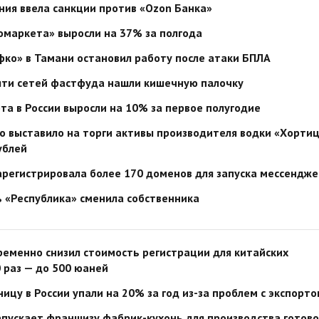
ия ввела санкции против «Ozon Банка»
омаркета» выросли на 37% за полгода
ко» в Тамани остановил работу после атаки БПЛА
пяти сетей фастфуда нашли кишечную палочку
а в России выросли на 10% за первое полугодие
 выставило на торги активы производителя водки «Хорти
ублей
зарегистрировала более 170 доменов для запуска мессендж
 «Республика» сменила собственника
временно снизил стоимость регистрации для китайских
0 раз — до 500 юаней
ицу в России упали на 20% за год из-за проблем с экспорт
апускает франшизу фабрик-кухонь для производства готов