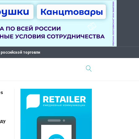
 российской торговли
es
оду