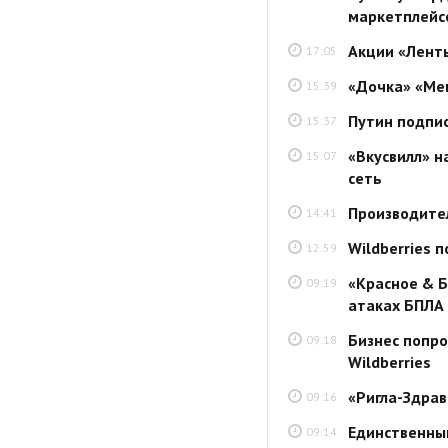
маркетплейс
Акции «Ленты
17:05
«Дочка» «Мег
15:39
Путин подпис
15:37
«Вкусвилл» н
15:07
сеть
Производител
14:41
Wildberries п
12:59
«Красное & Б
09:19
атаках БПЛА
Бизнес попро
09:18
Wildberries
«Ригла-Здрав
09:16
Единственный
09:14