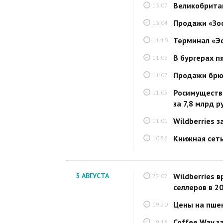
Великобритан
13:07
Продажи «Зо
13:04
Терминал «Эф
11:10
В бургерах 
11:08
Продажи брют
11:07
Росимущество
11:05
за 7,8 млрд р
Wildberries 
11:01
Книжная сеть
10:56
5 АВГУСТА
Wildberries 
22:02
селлеров в 2
Цены на пшен
19:20
Coffee Way з
19:18