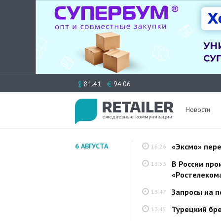
Перейти
$
€
81.41
94.06
к
содержимому
Новости
Рубрика:
6 АВГУСТА
«Эксмо» пере
16:26
В России про
13:53
Новости
«Ростелеком
Запросы на п
13:47
Турецкий бре
13:45