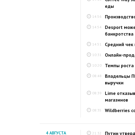
еды
Производство
14:56
Desport може
14:54
банкротства
Средний чек 
14:51
Онлайн-прода
10:31
Темпы роста 
10:20
Владельцы ПВ
08:48
выручки
Lime отказыв
08:39
магазинов
Wildberries 
08:35
4 АВГУСТА
Путин утверд
21:32