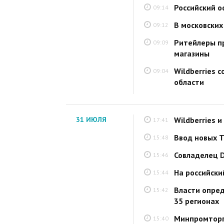
Российский о
09:14
В московских
09:12
Ритейлеры п
09:09
магазины
Wildberries 
09:04
области
31 ИЮЛЯ
Wildberries 
17:41
Ввод новых Т
15:48
Совладелец D
15:46
На российски
15:44
Власти опре
15:42
35 регионах
Минпромторг
15:40