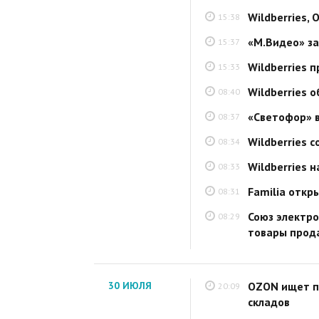
Wildberries,
15:38
«М.Видео» за
15:37
Wildberries 
15:33
Wildberries 
08:40
«Светофор» в
08:37
Wildberries 
08:34
Wildberries 
08:33
Familia откр
08:31
Союз электр
08:29
товары прод
30 ИЮЛЯ
OZON ищет п
20:09
складов