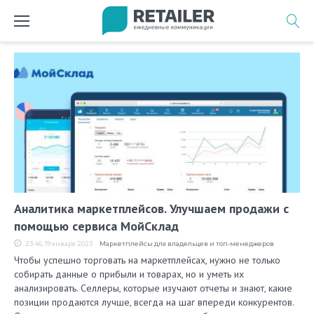
Перейти
к
содержимому
Метка:
спецпроект:
маркетплейсы
Аналитика маркетплейсов. Улучшаем продажи с
помощью сервиса МойСклад
23:46, 19 января 2023
Маркетплейсы для владельцев и топ-менеджеров
Чтобы успешно торговать на маркетплейсах, нужно не только
собирать данные о прибыли и товарах, но и уметь их
анализировать. Селлеры, которые изучают отчеты и знают, какие
позиции продаются лучше, всегда на шаг впереди конкурентов.