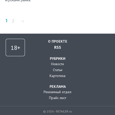
игроками рынка.
Пагинация
1
2
записей
О ПРОЕКТЕ
RSS
РУБРИКИ
Новости
Статьи
Картотека
РЕКЛАМА
Рекламный отдел
Прайс-лист
© 2026 - RETAILER.ru