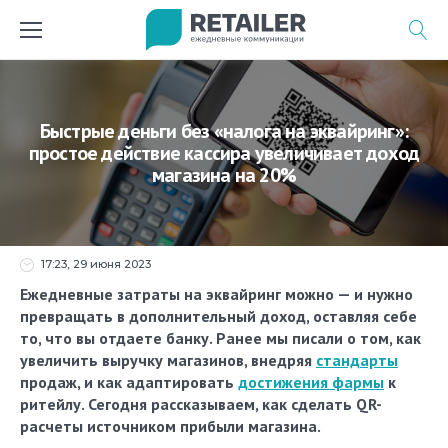
Перейти
к
содержимому
Быстрые деньги без «налога на эквайринг»:
простое действие кассира увеличивает доход
магазина на 20%
17:23, 29 июня 2023
Ежедневные затраты на эквайринг можно — и нужно
превращать в дополнительный доход, оставляя себе
то, что вы отдаете банку. Ранее мы писали о том, как
увеличить выручку магазинов, внедряя
стандарты
продаж, и как адаптировать
достижения фармы
к
ритейлу. Сегодня рассказываем, как сделать QR-
расчеты источником прибыли магазина.