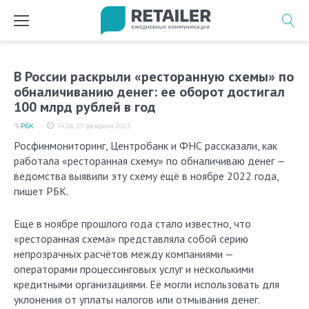
Перейти
к
содержимому
В России раскрыли «ресторанную схемы» по
обналичиванию денег: ее оборот достигал
100 млрд рублей в год
РБК
14:26, 27 февраля 2023
Росфинмониторинг, Центробанк и ФНС рассказали, как
работала «ресторанная схему» по обналичиваю денег —
ведомства выявили эту схему ещё в ноябре 2022 года,
пишет РБК.
Еще в ноябре прошлого года стало известно, что
«ресторанная схема» представляла собой серию
непрозрачных расчётов между компаниями —
операторами процессинговых услуг и несколькими
кредитными организациями. Её могли использовать для
уклонения от уплаты налогов или отмывания денег.