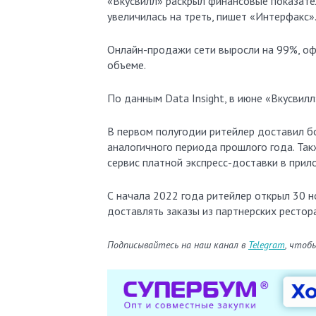
«Вкусвилл» раскрыл финансовые показатели по итогам работы в первом полугодии: выручка ритейлера
увеличилась на треть, пишет «Интерфакс»
Онлайн-продажи сети выросли на 99%, оф
объеме.
По данным Data Insight, в июне «Вкусвил
В первом полугодии ритейлер доставил бо
аналогичного периода прошлого года. Так
сервис платной экспресс-доставки в прил
С начала 2022 года ритейлер открыл 30 но
доставлять заказы из партнерских рестор
Подписывайтесь на наш канал в
Telegram
, чтоб