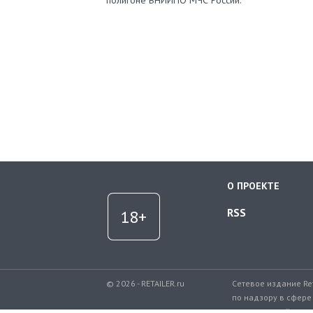
полигоне ВНИИПО МЧС России.
О ПРОЕКТЕ
RSS
© 2026 - RETAILER.ru
Сетевое издание Re
по надзору в сфере
коммуникаций.