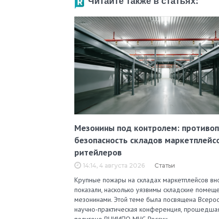
Читайте также в статьях:
Мезонины под контролем: противо
безопасность складов маркетплейс
ритейлеров
14:14, 4 августа 2026
Статьи
Крупные пожары на складах маркетплейсов вн
показали, насколько уязвимы складские помеще
мезонинами. Этой теме была посвящена Всерос
научно-практическая конференция, прошедша