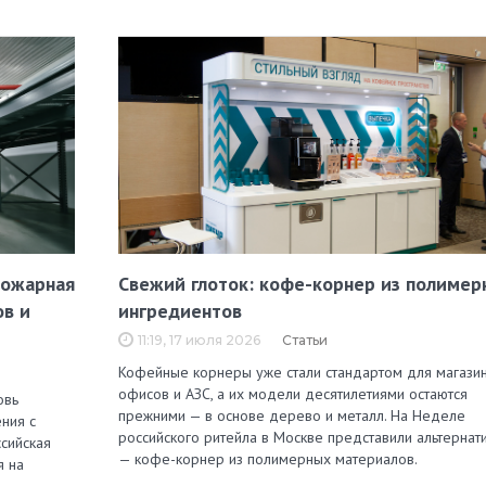
пожарная
Свежий глоток: кофе-корнер из полимер
ов и
ингредиентов
11:19, 17 июля 2026
Статьи
Кофейные корнеры уже стали стандартом для магазин
офисов и АЗС, а их модели десятилетиями остаются
овь
прежними — в основе дерево и металл. На Неделе
ния с
российского ритейла в Москве представили альтернат
сийская
— кофе-корнер из полимерных материалов.
я на