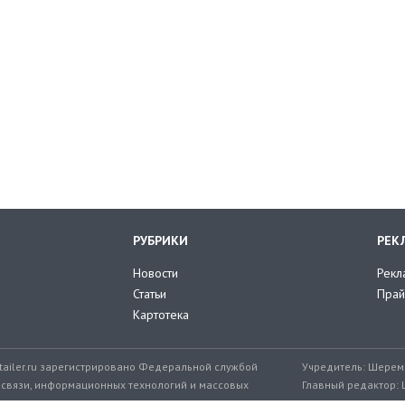
РУБРИКИ
РЕК
Новости
Рекл
Статьи
Прай
Картотека
tailer.ru зарегистрировано Федеральной службой
Учредитель: Шереме
 связи, информационных технологий и массовых
Главный редактор: 