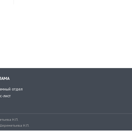
ЛАМА
амный отдел
с-лист
тьева Н.П.
Шереметьева Н.П.