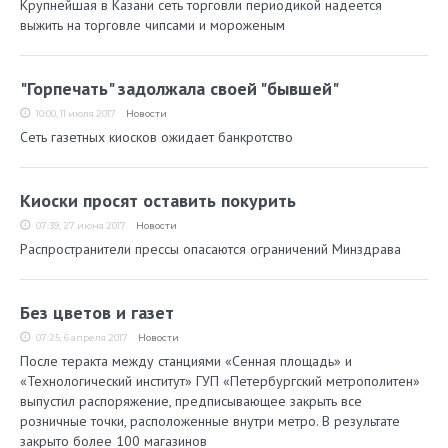
Крупнейшая в Казани сеть торговли периодикой надеется
выжить на торговле чипсами и мороженым
"Горпечать" задолжала своей "бывшей"
10:00, 11 июля 2017
Новости
Сеть газетных киосков ожидает банкротство
Киоски просят оставить покурить
07:39, 27 июня 2017
Новости
Распространители прессы опасаются ограничений Минздрава
Без цветов и газет
07:25, 6 апреля 2017
Новости
После теракта между станциями «Сенная площадь» и
«Технологический институт» ГУП «Петербургский метрополитен»
выпустил распоряжение, предписывающее закрыть все
розничные точки, расположенные внутри метро. В результате
закрыто более 100 магазинов