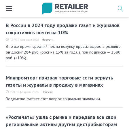
Перейти
к
содержимому
Метка:
В России в 2024 году продажи газет и журналов
магазины
сократились почти на 10%
печатной
12:45, 7 февраля 2025
Новости
В то же время средний чек на покупку прессы вырос: в рознице
продукции
он достиг 284 руб. (рост на 13% за год), а при подписке — 2580
руб. (+10%).
Минпромторг призвал торговые сети вернуть
газеты и журналы в продажу в магазинах
15:01, 16 февраля 2024
Новости
Ведомство считает этот вопрос социально значимым.
«Роспечать» ушла с рынка и передала все свои
региональные активы другим дистрибьюторам