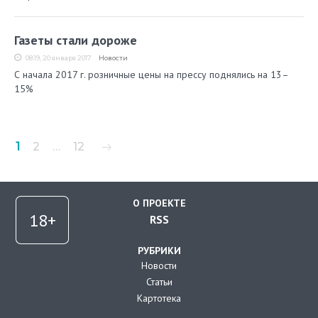
Газеты стали дороже
08:19, 20 января 2017
Новости
С начала 2017 г. розничные цены на прессу поднялись на 13–
15%
Пагинация
1
2
…
12
записей
О ПРОЕКТЕ
RSS
РУБРИКИ
Новости
Статьи
Картотека