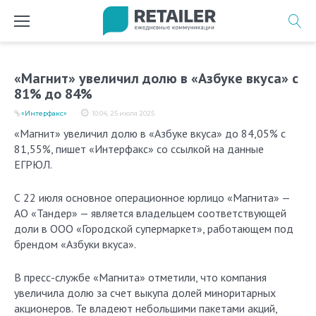
Перейти
к
содержимому
«Магнит» увеличил долю в «Азбуке вкуса» с
81% до 84%
«Интерфакс»
10:04, 25 июля 2025
«Магнит» увеличил долю в «Азбуке вкуса» до 84,05% с
81,55%, пишет «Интерфакс» со ссылкой на данные
ЕГРЮЛ.
С 22 июля основное операционное юрлицо «Магнита» —
АО «Тандер» — является владельцем соответствующей
доли в ООО «Городской супермаркет», работающем под
брендом «Азбуки вкуса».
В пресс-службе «Магнита» отметили, что компания
увеличила долю за счет выкупа долей миноритарных
акционеров. Те владеют небольшими пакетами акций,