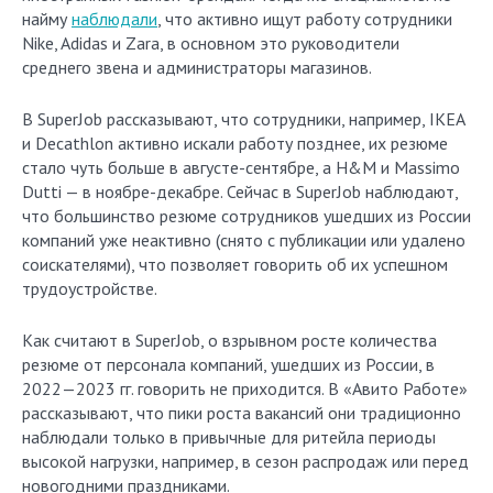
найму
наблюдали
, что активно ищут работу сотрудники
Nike, Adidas и Zara, в основном это руководители
среднего звена и администраторы магазинов.
В SuperJob рассказывают, что сотрудники, например, IKEA
и Decathlon активно искали работу позднее, их резюме
стало чуть больше в августе-сентябре, а H&M и Massimo
Dutti — в ноябре-декабре. Сейчас в SuperJob наблюдают,
что большинство резюме сотрудников ушедших из России
компаний уже неактивно (снято с публикации или удалено
соискателями), что позволяет говорить об их успешном
трудоустройстве.
Как считают в SuperJob, о взрывном росте количества
резюме от персонала компаний, ушедших из России, в
2022—2023 гг. говорить не приходится. В «Авито Работе»
рассказывают, что пики роста вакансий они традиционно
наблюдали только в привычные для ритейла периоды
высокой нагрузки, например, в сезон распродаж или перед
новогодними праздниками.