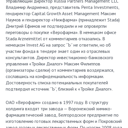
Управляющий директор Russia Partners Management LLC
Владимир Андриенко, представитель Penta Investments,
гендиректор Capital Growth Asset Management Максим
Наумов и гендиректор «Нижфарма» (принадлежит Stada)
Дмитрий Ефимов не подтвердили и не опровергли
переговоры о покупке «Верофарма». В немецком офисе
Stada Arzneimittel от комментариев отказались. В
немецком Invest AG на запрос “Ъ” не ответили, но об
участии фонда в тендере знает один из отраслевых
консультантов. Директор инвестиционно-банковского
управления «Тройки Диалог» Максим Филиппов
(организаторы сделки) от комментариев воздержался,
сославшись на конфиденциальность информации.
Достоверность списка потенциальных покупателей
подтвердил источник “Ъ”, близкий к «Тройке Диалог».
ОАО «Верофарм» создано в 1997 году. В структуру
холдинга входят три завода — Воронежский химико-
фармацевтический завод, Белгородское предприятие по
изготовлению готовых лекарственных форм и Покровский
завод готовых лекарственных форм. По итогам 2008 года