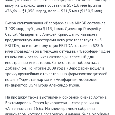
выручка фармхолдинга составила $171,6 млн (группы
«36,6» — $1,058 млрд), долг — $21,3 млн ($150,5 млн).
Вчера капитализация «Верофарма» на ММВБ составила
3,909 млрд руб., или $113,1 млн. Директор Prosperity
Capital Management Алексей Кривошапко называет
предложенную инвесторами цену (соответствует 4–5
EBITDA, по итогам полугодия EBITDA составила $28,6
млн) справедливой в текущей ситуации. «”Верофарм” один
из немногих оставшихся активов, интересный для
иностранных инвесторов. За него стоит побороться»,—
добавил он. По итогам 2008 года «Верофарм» вошел в
тройку крупнейших отечественных фармпроизводителей
после «Фармстандарта» и «Нижфарма», добавляет
гендиректор DSM Group Александр Кузин.
На продажу также выставлен и основной бизнес Артема
Бектемирова и Сергея Кривошеева — сама розничная
«Аптечная сеть 36,6». На внеочередном собрании
акционеров, которое состоялось 9 января, была одобрена