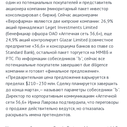
один из потенциальных покупателей и представитель
акционера компании (миноритарный пакет инвестор
консолидировал с биржи). Сейчас акционерами
«Верофарма» являются две кипрские компании: 26,9%
акций принадлежат Leget Investments Limited
(бенефициар офшора ОАО «Аптечная сеть 36,6»), еще
24,9% акций контролирует Glazar Limited (совместное
предприятие «36,6» и консорциума банков во главе со
Standard Bank), остальной пакет торгуется на ММВБ и
РТС. По информации собеседников “Ъ”, сейчас все
потенциальные покупатели завершают due diligence
компании и готовят «финальное предложение».
«Предварительная цена предложения варьируется в
пределах $210–230 млн. Сделку планируется завершить
до конца марта»,— называют параметры собеседники “Ъ”.
Директор по корпоративным коммуникациям «Аптечной
сети 36,6» Ирина Лаврова подтвердила, что переговоры
о продаже действительно ведутся, но отказалась
раскрывать имена претендентов.