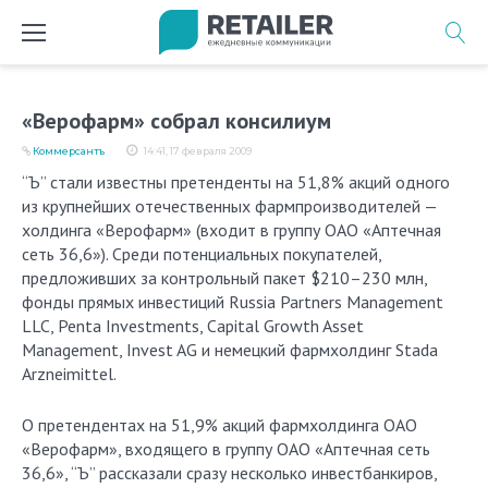
Перейти
к
содержимому
«Верофарм» собрал консилиум
Коммерсантъ
14:41, 17 февраля 2009
“Ъ” стали известны претенденты на 51,8% акций одного
из крупнейших отечественных фармпроизводителей —
холдинга «Верофарм» (входит в группу ОАО «Аптечная
сеть 36,6»). Среди потенциальных покупателей,
предложивших за контрольный пакет $210–230 млн,
фонды прямых инвестиций Russia Partners Management
LLC, Penta Investments, Сapital Growth Asset
Management, Invest AG и немецкий фармхолдинг Stada
Arzneimittel.
О претендентах на 51,9% акций фармхолдинга ОАО
«Верофарм», входящего в группу ОАО «Аптечная сеть
36,6», “Ъ” рассказали сразу несколько инвестбанкиров,