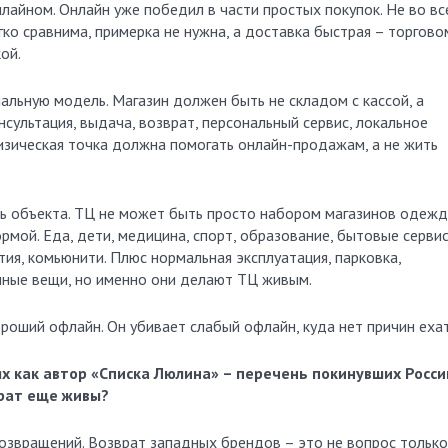
лайном. Онлайн уже победил в части простых покупок. Не во вс
егко сравнима, примерка не нужна, а доставка быстрая – торгово
ой.
льную модель. Магазин должен быть не складом с кассой, а
нсультация, выдача, возврат, персональный сервис, локальное
изическая точка должна помогать онлайн-продажам, а не жить
ль объекта. ТЦ не может быть просто набором магазинов одежд
мой. Еда, дети, медицина, спорт, образование, бытовые сервис
тия, комьюнити. Плюс нормальная эксплуатация, парковка,
кучные вещи, но именно они делают ТЦ живым.
ороший офлайн. Он убивает слабый офлайн, куда нет причин ехат
х как автор «Списка Люлина» – перечень покинувших Росс
врат еще живы?
озвращений. Возврат западных брендов – это не вопрос только