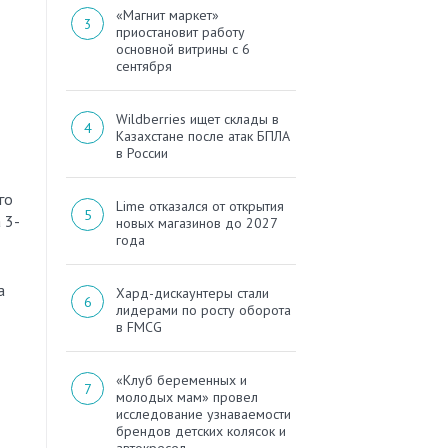
«Магнит маркет»
приостановит работу
основной витрины с 6
сентября
Wildberries ищет склады в
Казахстане после атак БПЛА
в России
го
Lime отказался от открытия
 3-
новых магазинов до 2027
года
а
Хард-дискаунтеры стали
лидерами по росту оборота
в FMCG
«Клуб беременных и
молодых мам» провел
исследование узнаваемости
брендов детских колясок и