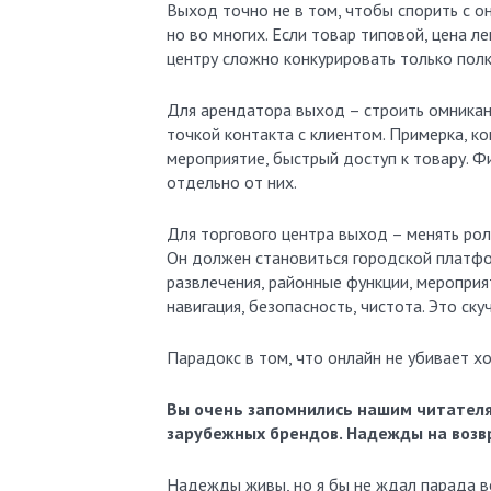
Выход точно не в том, чтобы спорить с он
но во многих. Если товар типовой, цена л
центру сложно конкурировать только полк
Для арендатора выход – строить омникана
точкой контакта с клиентом. Примерка, ко
мероприятие, быстрый доступ к товару. Ф
отдельно от них.
Для торгового центра выход – менять ро
Он должен становиться городской платфор
развлечения, районные функции, мероприя
навигация, безопасность, чистота. Это с
Парадокс в том, что онлайн не убивает х
Вы очень запомнились нашим читателя
зарубежных брендов. Надежды на воз
Надежды живы, но я бы не ждал парада в