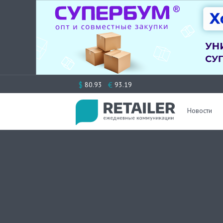
Перейти
$
€
80.93
93.19
к
содержимому
Новости