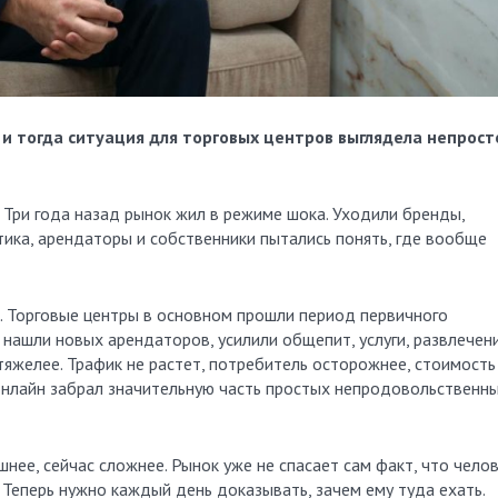
 и тогда ситуация для торговых центров выглядела непросто
й. Три года назад рынок жил в режиме шока. Уходили бренды,
тика, арендаторы и собственники пытались понять, где вообще
и. Торговые центры в основном прошли период первичного
нашли новых арендаторов, усилили общепит, услуги, развлечени
яжелее. Трафик не растет, потребитель осторожнее, стоимость
 онлайн забрал значительную часть простых непродовольственн
шнее, сейчас сложнее. Рынок уже не спасает сам факт, что чело
 Теперь нужно каждый день доказывать, зачем ему туда ехать.