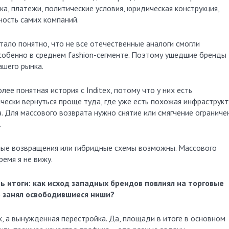
а, платежи, политические условия, юридическая конструкция,
ность самих компаний.
тало понятно, что не все отечественные аналоги смогли
обенно в среднем fashion-сегменте. Поэтому ушедшие бренды
ашего рынка.
лее понятная история с Inditex, потому что у них есть
ески вернуться проще туда, где уже есть похожая инфраструкт
. Для массового возврата нужно снятие или смягчение ограниче
.
ные возвращения или гибридные схемы возможны. Массового
емя я не вижу.
ь итоги: как исход западных брендов повлиял на торговые
о занял освободившиеся ниши?
, а вынужденная перестройка. Да, площади в итоге в основном