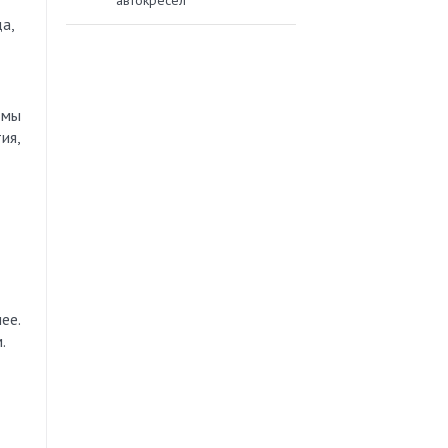
автокресел
а,
 мы
ия,
ее.
.