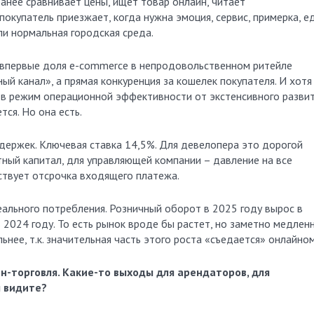
ранее сравнивает цены, ищет товар онлайн, читает
покупатель приезжает, когда нужна эмоция, сервис, примерка, ед
или нормальная городская среда.
 впервые доля e-commerce в непродовольственном ритейле
ый канал», а прямая конкуренция за кошелек покупателя. И хотя
 в режим операционной эффективности от экстенсивного развит
тся. Но она есть.
здержек. Ключевая ставка 14,5%. Для девелопера это дорогой
ный капитал, для управляющей компании – давление на все
йствует отсрочка входящего платежа.
ального потребления. Розничный оборот в 2025 году вырос в
 2024 году. То есть рынок вроде бы растет, но заметно медленн
ьнее, т.к. значительная часть этого роста «съедается» онлайном
-торговля. Какие-то выходы для арендаторов, для
ы видите?