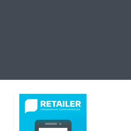
ий офлайн. Он
чин ехать»