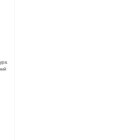
ура.
ний