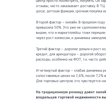
центр просто посмотреть, погулять. Он за
отзывы, часто заказывает доставку. В ТЦ 
досуг, детская функция, срочная покупка 
Второй фактор – онлайн. В прошлом году
превысила 50%. Это уже не «дополнительн
видим, что и маркетплейсы тоже перешли
через рост комиссии, и динамика замедляе
Третий фактор – дорогие деньги и рост и
кредит, для арендатора – дорогой оборот
расходы, особенно на ФОТ, т.к. часто де
И четвертый фактор – слабая динамика ре
сопоставимых ценах на 2,6%, после 7,2% в
Для торговых центров это чувствуется сил
На традиционную розницу давит онлайн
владельцев торговой недвижимости в