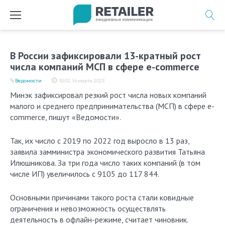
Перейти
к
содержимому
В России зафиксировали 13-кратный рост
числа компаний МСП в сфере e-commerce
Ведомости
10:02, 14 марта 2023
Минэк зафиксировал резкий рост числа новых компаний
малого и среднего предпринимательства (МСП) в сфере e-
commerce, пишут «Ведомости».
Так, их число с 2019 по 2022 год выросло в 13 раз,
заявила замминистра экономического развития Татьяна
Илюшникова. За три года число таких компаний (в том
числе ИП) увеличилось с 9105 до 117 844.
Основными причинами такого роста стали ковидные
ограничения и невозможность осуществлять
деятельность в офлайн-режиме, cчитает чиновник.