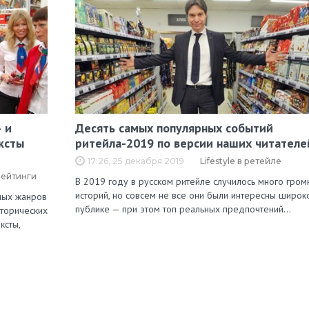
 и
Десять самых популярных событий
ксты
ритейла-2019 по версии наших читателе
17:26, 25 декабря 2019
Lifestyle в ретейле
рейтинги
В 2019 году в русском ритейле случилось много гром
историй, но совсем не все они были интересны широк
зных жанров
публике — при этом топ реальных предпочтений…
сторических
ксты,