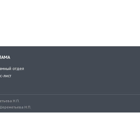
ЛАМА
амный отдел
с-лист
тьева Н.П.
Шереметьева Н.П.
ru, adv@retailer.ru