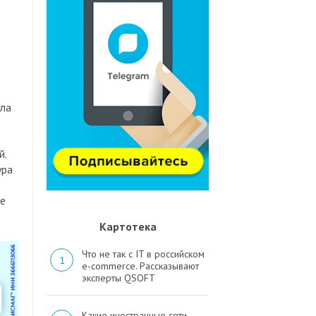
ала
й.
ура
де
Картотека
Что не так с IT в российском
e-commerce. Рассказывают
эксперты QSOFT
Какие иностранные сети