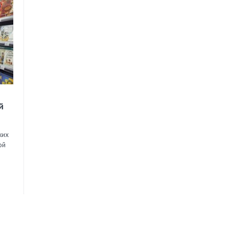
й
ких
ой