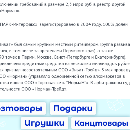
ключении требований в размере 2,3 млрд руб. в реестр другой
«Норман».
ПАРК-Интерфакс», зарегистрировано в 2004 году. 100% долей
иват» был самым крупным местным ритейлером. Группа развив
чек, в том числе за пределами Пермского края), а также
0 точек в Перми, Москве, Санкт-Петербурге и Екатеринбурге).
привлечены кредитные средства на несколько миллиардов рубле
ая признал несостоятельным ООО «Виват-Трейд». 5 мая процед
ОО «Норман» (управляло одноименной сетью алкомаркетов в
отства вошло ООО «Торговая сеть “НормаН“». В арбитражном су
ятельности ООО «Норман-Трейд».