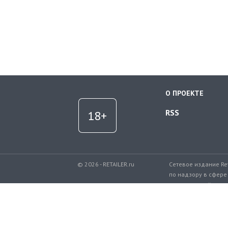
О ПРОЕКТЕ
RSS
© 2026 - RETAILER.ru
Сетевое издание Re
по надзору в сфере
коммуникаций.
Регистрационный но
Телефон редакции: 