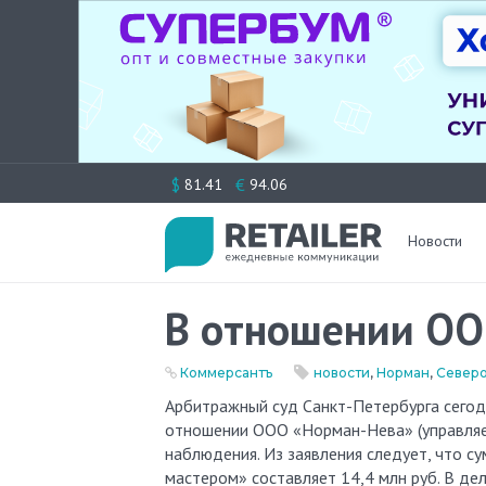
Перейти
$
€
81.41
94.06
к
содержимому
Новости
В отношении ОО
Коммерсантъ
новости
,
Норман
,
Северо
Арбитражный суд Санкт-Петербурга сегодня рассмотрел заявление ООО «Пивной мастер» и ввел в
отношении ООО «Норман-Нева» (управляе
наблюдения. Из заявления следует, что
мастером» составляет 14,4 млн руб. В де