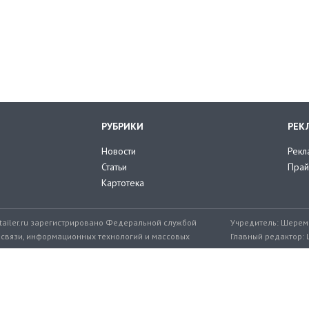
РУБРИКИ
РЕК
Новости
Рекл
Статьи
Прай
Картотека
tailer.ru зарегистрировано Федеральной службой
Учредитель: Шереме
 связи, информационных технологий и массовых
Главный редактор: 
мер: ЭЛ № ФС 77-71776 от 08.12.2017
+7 999 217-32-45
Эл. почта редакции: editor@retailer.