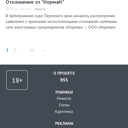
Отклонение от "НормаН"
07:53, 5 мая 2017
Новости
В Арбитражном суде Пермского края началось рассмотрение
заявления о признании несостоятельным «головной» компании
сети алкогольных супермаркетов «Норман» — ООО «Норман»
Пагинация
1
2
…
16
записей
О ПРОЕКТЕ
RSS
РУБРИКИ
Новости
Статьи
Картотека
РЕКЛАМА