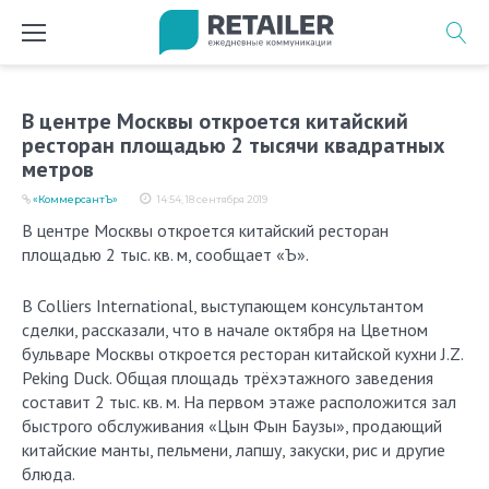
Перейти
к
содержимому
В центре Москвы откроется китайский
ресторан площадью 2 тысячи квадратных
метров
«КоммерсантЪ»
14:54, 18 сентября 2019
В центре Москвы откроется китайский ресторан
площадью 2 тыс. кв. м, сообщает «Ъ».
В Colliers International, выступающем консультантом
сделки, рассказали, что в начале октября на Цветном
бульваре Москвы откроется ресторан китайской кухни J.Z.
Peking Duck. Общая площадь трёхэтажного заведения
составит 2 тыс. кв. м. На первом этаже расположится зал
быстрого обслуживания «Цын Фын Баузы», продающий
китайские манты, пельмени, лапшу, закуски, рис и другие
блюда.