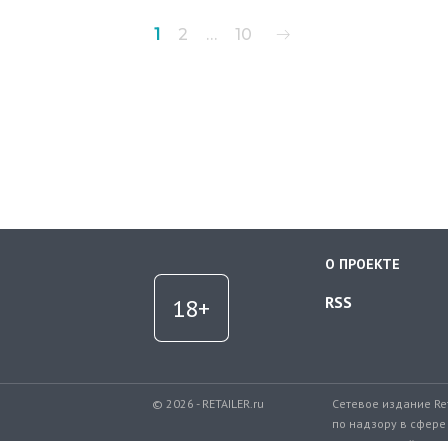
Пагинация
1
2
…
10
записей
О ПРОЕКТЕ
RSS
© 2026 - RETAILER.ru
Сетевое издание Re
по надзору в сфере
коммуникаций.