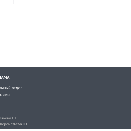
ЛАМА
амный отдел
с-лист
тьева Н.П.
Шереметьева Н.П.