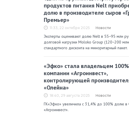
продуктов питания Nelt приобр
долю в производителе сыров «Г
Премьер»
11:33, 22 октября 2025
Новости
Эксперты оценивают долю Nelt в 55−95 млн руб
долговой нагрузки Moloko Group (120−200 млн 
стандартного дисконта на миноритарный пакет.
«Эфко» стала владельцем 100%
компании «Агроинвест»,
контролирующей производител
«Олейна»
18:40, 29 августа 2025
Новости
ГК«Эфко» увеличила с 31,4% до 100% долю в
«Агроинвест».