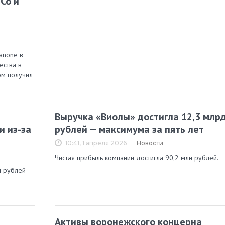
Co и
anone в
ества в
ом получил
Выручка «Виолы» достигла 12,3 млр
и из-за
рублей — максимума за пять лет
10:41, 1 апреля 2026
Новости
Чистая прибыль компании достигла 90,2 млн рублей.
н рублей
в
Активы воронежского концерна