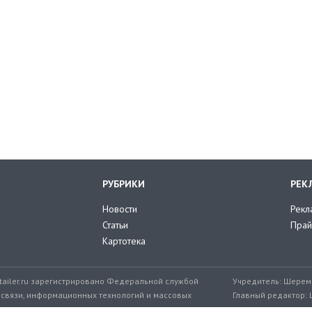
РУБРИКИ
РЕК
Новости
Рекл
Статьи
Прай
Картотека
tailer.ru зарегистрировано Федеральной службой
Учредитель: Шереме
 связи, информационных технологий и массовых
Главный редактор: 