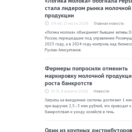
«Логика молока» обогнала Pepsi
стала лидером рынка молочной
продукции
09:48, 21 июля 2026
Главная новость
«Логика молока» объединяет бывшие активы D
России, перешедшие под управление Росимущ
2023 году, а в 2024 году контроль над бизнес
Руслан Алисултанов.
Фермеры попросили отменить
маркировку молочной продукци
роста банкротств
10:13, 6 апреля 2026
Новости
Затраты на внедрение системы достигают 1 мл
при выручке 2,5–3 млн рублей, что приводит к
банкротствам и уходу хозяйств в тень.
Один из крупных дистрибуторо