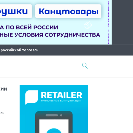
 российской торговли
сии
лн.