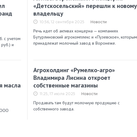
ел
«Детскосельский» перешли к новому
ранд
владельцу
10:56, 12 сентября 2025
Новости
Речь идет об активах концерна — компаниях
Бутурлиновский агрокомплекс и «Пузевское», которым
. с учетом
принадлежат молочный завод в Воронеже.
руб.) и
Агрохолдинг «Румелко-агро»
Владимира Лисина откроет
я масла
собственные магазины
11:25, 17 июля 2025
Новости
Продавать там будут молочную продукцию с
собственного завода.
 ООО