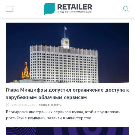
Перейти
к
содержимому
Метка:
импортозамещение
в
IT
Глава Минцифры допустил ограничение доступа к
зарубежным облачным сервисам
15:50, 29 мая 2025
Главная новость
Блокировка иностранных сервисов нужна, чтобы поддержать
российские компании, заявили в министерстве.