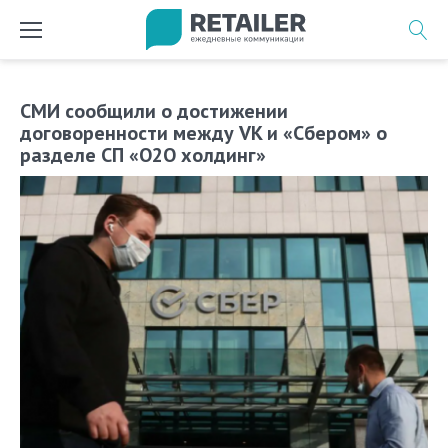
Перейти
к
содержимому
СМИ сообщили о достижении
договоренности между VK и «Сбером» о
разделе СП «О2О холдинг»