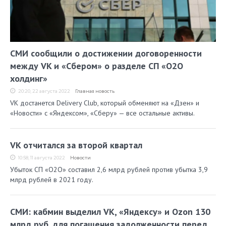
СМИ сообщили о достижении договоренности
между VK и «Сбером» о разделе СП «О2О
холдинг»
20:20, 22 августа 2022
Главная новость
VK достанется Delivery Club, который обменяют на «Дзен» и
«Новости» с «Яндексом», «Сберу» — все остальные активы.
VK отчитался за второй квартал
10:58, 11 августа 2022
Новости
Убыток СП «O2O» составил 2,6 млрд рублей против убытка 3,9
млрд рублей в 2021 году.
СМИ: кабмин выделил VK, «Яндексу» и Ozon 130
млрд руб. для погашения задолженности перед