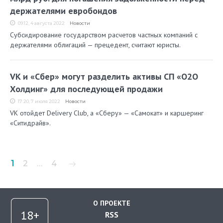
держателями евробондов
09:12, 4 августа 2022
Новости
Субсидирование государством расчетов частных компаний с
держателями облигаций — прецедент, считают юристы.
VK и «Сбер» могут разделить активы СП «О2О
Холдинг» для последующей продажи
17:20, 7 июля 2022
Новости
VK отойдет Delivery Club, а «Сберу» — «Самокат» и каршеринг
«Ситидрайв».
Пагинация
1
2
…
4
записей
О ПРОЕКТЕ
RSS