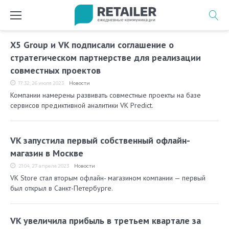
Перейти
к
содержимому
Метка:
X5 Group и VK подписали соглашение о
Mail.ru
стратегическом партнерстве для реализации
совместных проектов
Group
17:32, 26 июля 2023
Новости
Компании намерены развивать совместные проекты на базе
сервисов предиктивной аналитики VK Predict.
VK запустила первый собственный офлайн-
магазин в Москве
21:04, 27 апреля 2023
Новости
VK Store стал вторым офлайн- магазином компании — первый
был открыл в Санкт-Петербурге.
VK увеличила прибыль в третьем квартале за