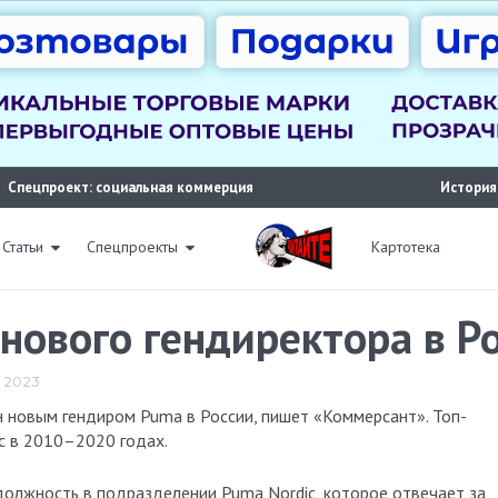
Спецпроект: социальная коммерция
История
Статьи
Спецпроекты
Картотека
нового гендиректора в Р
я 2023
с в 2010–2020 годах.
должность в подразделении Puma Nordic, которое отвечает за