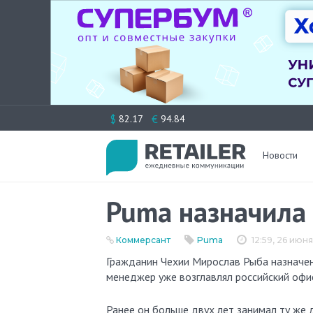
Перейти
$
€
82.17
94.84
к
содержимому
Новости
Puma назначила 
Коммерсант
Puma
12:59, 26 июн
Гражданин Чехии Мирослав Рыба назначен новым гендиром Puma в России, пишет «Коммерсант». Топ-
менеджер уже возглавлял российский офи
Ранее он больше двух лет занимал ту же 