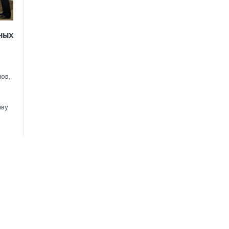
ных
ов,
иву