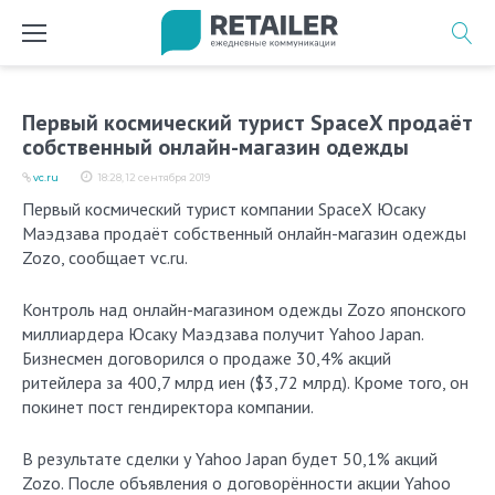
Перейти
к
содержимому
Первый космический турист SpaceX продаёт
собственный онлайн-магазин одежды
vc.ru
18:28, 12 сентября 2019
Первый космический турист компании SpaceX Юсаку
Маэдзава продаёт собственный онлайн-магазин одежды
Zozo, сообщает vc.ru.
Контроль над онлайн-магазином одежды Zozo японского
миллиардера Юсаку Маэдзава получит Yahoo Japan.
Бизнесмен договорился о продаже 30,4% акций
ритейлера за 400,7 млрд иен ($3,72 млрд). Кроме того, он
покинет пост гендиректора компании.
В результате сделки у Yahoo Japan будет 50,1% акций
Zozo. После объявления о договорённости акции Yahoo