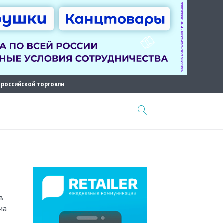
 российской торговли
в
ма