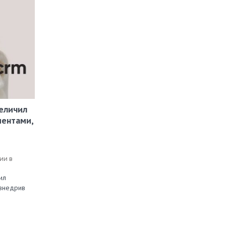
еличил
иентами,
ии в
ил
 внедрив