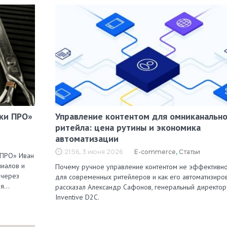
ки ПРО»
Управление контентом для омниканально
ритейла: цена рутины и экономика
автоматизации
21:56, 3 июня 2026
E-commerce
,
Статьи
 ПРО» Иван
лиалов и
Почему ручное управление контентом не эффективн
 через
для современных ритейлеров и как его автоматизиров
ля…
рассказал Александр Сафонов, генеральный директор
Inventive D2C.