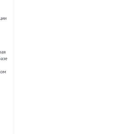
ции
рая
базе
ком