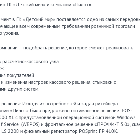
во ГК «Детский мир» и компании «Пилот».
мент в ГК «Детский мир» поставляется одно из самых передов
ечающее всем современным требованиям розничной торговли
о уровня.
компании — подобрать решение, которое сможет реализовать
 рассчетно-кассового узла
аж
ния покупателей
и изменения настроек кассового решения, стыковки с
ми других систем.
 решения: Исходя из потребностей и задач ритейлера
ании «Пилот» было предложено оптимальное решение: POS-
3000 XL с предустановленной операционной системой Windows
of Service (WEPOS) и фронтальное решение «ПРОФИ-Т 5.0», ска
LS 2208 и фискальный регистратор POSprint FP 410K.