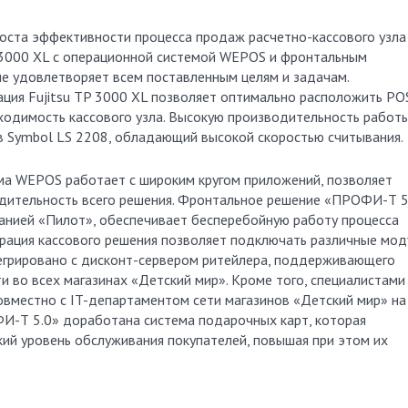
роста эффективности процесса продаж расчетно-кассового узла
 3000 XL с операционной системой WEPOS и фронтальным
 удовлетворяет всем поставленным целям и задачам.
ация Fujitsu TP 3000 XL позволяет оптимально расположить PO
ходимость кассового узла. Высокую производительность работ
в Symbol LS 2208, обладающий высокой скоростью считывания.
ма WEPOS работает с широким кругом приложений, позволяет
дительность всего решения. Фронтальное решение «ПРОФИ-Т 5
анией «Пилот», обеспечивает бесперебойную работу процесса
грация кассового решения позволяет подключать различные мод
грировано с дисконт-сервером ритейлера, поддерживающего
и во всех магазинах «Детский мир». Кроме того, специалистами
овместно с IT-департаментом сети магазинов «Детский мир» на
И-Т 5.0» доработана система подарочных карт, которая
ий уровень обслуживания покупателей, повышая при этом их