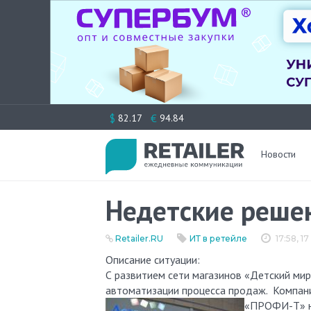
Перейти
$
€
82.17
94.84
к
содержимому
Новости
Недетские реше
Retailer.RU
ИТ в ретейле
17:58, 
Описание ситуации:
С развитием сети магазинов «Детский ми
автоматизации процесса продаж. Компан
«ПРОФИ-Т» на