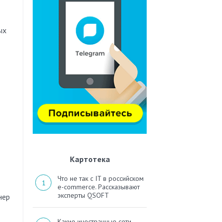
ых
Картотека
Что не так с IT в российском
e-commerce. Рассказывают
эксперты QSOFT
нер
Какие иностранные сети