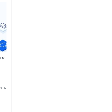
го
о
ать,