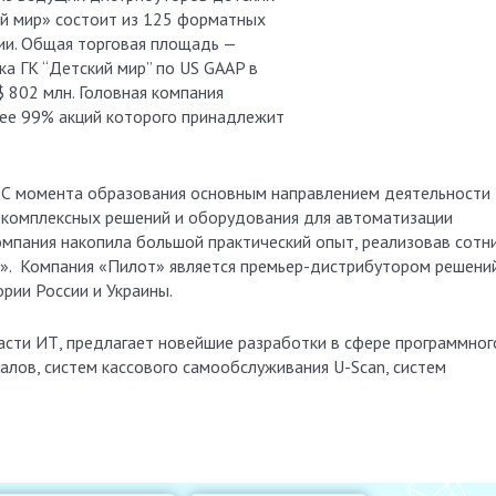
ий мир» состоит из 125 форматных
сии. Общая торговая площадь —
а ГК “Детский мир” по US GAAP в
$ 802 млн. Головная компания
лее 99% акций которого принадлежит
 С момента образования основным направлением деятельности
а комплексных решений и оборудования для автоматизации
омпания накопила большой практический опыт, реализовав сотн
ч». Компания «Пилот» является премьер-дистрибутором решени
ории России и Украины.
ласти ИТ, предлагает новейшие разработки в сфере программног
алов, систем кассового самообслуживания U-Scan, систем