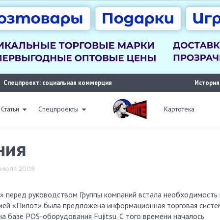
Спецпроект: социальная коммерция
История
Статьи
Спецпроекты
Картотека
ния
17 июля 2009
р» перед руководством Группы компаний встала необходимость 
ией «Пилот» была предложена информационная торговая систе
 базе POS-оборудования Fujitsu.
С того времени началось