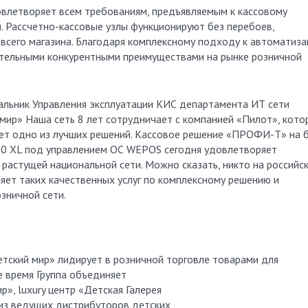
влетворяет всем требованиям, предъявляемым к кассовому
. Рассчетно-кассовые узлы функционируют без перебоев,
всего магазина. Благодаря комплексному подходу к автоматиза
ительными конкурентными преимуществами на рынке розничной
альник Управления эксплуатации КИС департамента ИТ сети
мир» Наша сеть 8 лет сотрудничает с компанией «Пилот», кото
яет одно из лучших решений. Кассовое решение «ПРОФИ-Т» на 
00 XL под управлением ОС WEPOS сегодня удовлетворяет
растущей национальной сети. Можно сказать, никто на российс
яет таких качественных услуг по комплексному решению и
озничной сети.
тский мир» лидирует в розничной торговле товарами для
е время Группа объединяет
», luxury центр «Детская Галерея
 из ведущих дистрибуторов детских