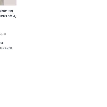
еличил
иентами,
ии в
ил
 внедрив