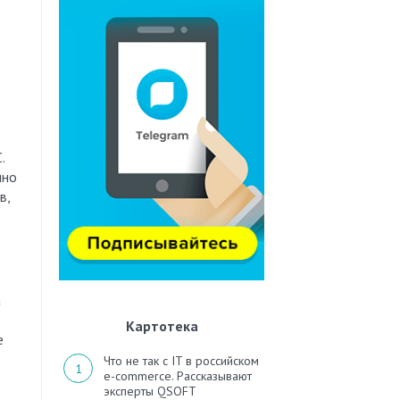
.
нно
в,
а
Картотека
е
Что не так с IT в российском
e-commerce. Рассказывают
эксперты QSOFT