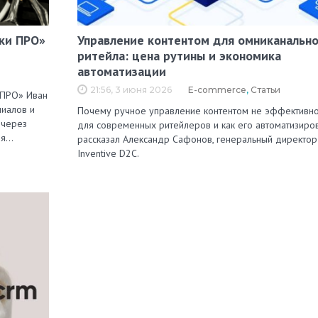
ки ПРО»
Управление контентом для омниканально
ритейла: цена рутины и экономика
автоматизации
21:56, 3 июня 2026
E-commerce
,
Статьи
 ПРО» Иван
лиалов и
Почему ручное управление контентом не эффективн
 через
для современных ритейлеров и как его автоматизиров
ля…
рассказал Александр Сафонов, генеральный директор
Inventive D2C.