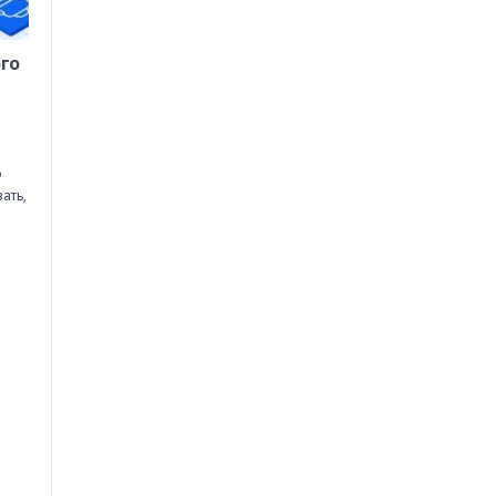
го
о
ать,