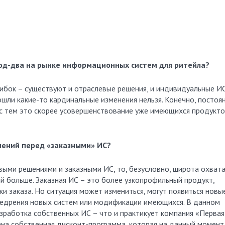
год-два на рынке информационных систем для ритейла?
ибок – существуют и отраслевые решения, и индивидуальные ИС
зошли какие-то кардинальные изменения нельзя. Конечно, постоя
 с тем это скорее усовершенствование уже имеющихся продукто
шений перед «заказными» ИС?
выми решениями и заказными ИС, то, безусловно, широта охват
й больше. Заказная ИС – это более узкопрофильный продукт,
и заказа. Но ситуация может измениться, могут появиться новы
недрения новых систем или модификации имеющихся. В данном
зработка собственных ИС – что и практикует компания «Первая
на собственная дисконт-программа, которая на данный момент