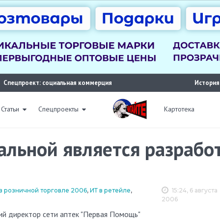
Спецпроект: социальная коммерция
История
Статьи
Спецпроекты
Картотека
льной является разрабо
 розничной торговле 2006
,
ИТ в ретейле
,
15:24, 6 августа
2006
кий директор сети аптек "Первая Помощь"