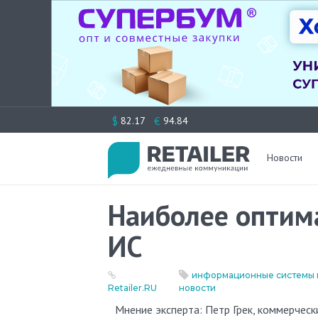
Перейти
$
€
82.17
94.84
к
содержимому
Новости
Наиболее оптима
ИС
информационные системы в
Retailer.RU
новости
Мнение эксперта: Петр Грек, коммерчес