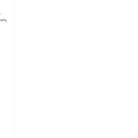
о
ать,