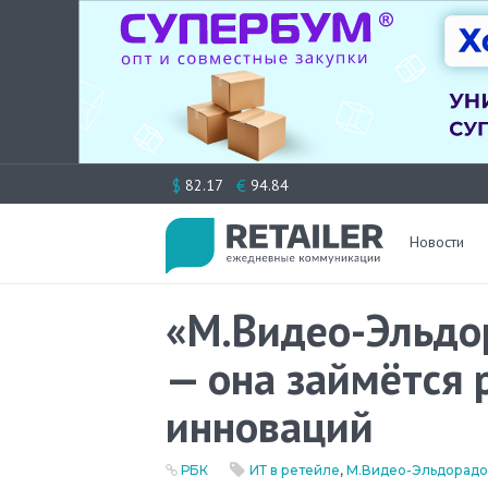
Перейти
$
€
82.17
94.84
к
содержимому
Новости
«М.Видео-Эльдо
— она займётся 
инноваций
РБК
ИТ в ретейле
,
М.Видео-Эльдорадо