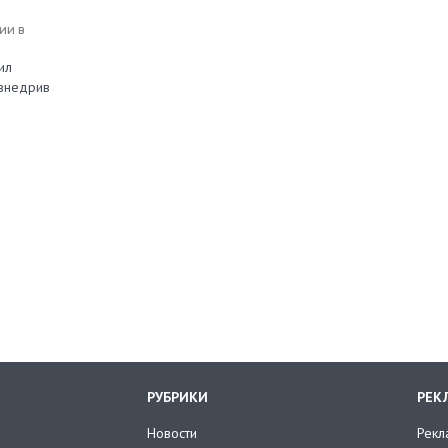
ии в
ил
 внедрив
РУБРИКИ
РЕК
Новости
Рекл