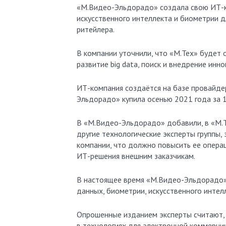
«М.Видео-Эльдорадо» создала свою ИТ-компанию «М.Тех» — она будет заниматься разработками в области
искусственного интеллекта и биометрии д
ритейлера.
В компании уточнили, что «М.Тех» будет 
развитие big data, поиск и внедрение инно
ИТ-компания создаётся на базе провайде
Эльдорадо» купила осенью 2021 года за 1
В «М.Видео-Эльдорадо» добавили, в «М.Т
другие технологические эксперты группы,
компании, что должно повысить ее опера
ИТ-решения внешним заказчикам.
В настоящее время «М.Видео-Эльдорадо» 
данных, биометрии, искусственного интел
Опрошенные изданием эксперты считают,
в технологиях для электронной коммерци