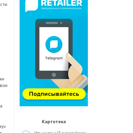
ки
свои
за
Картотека
зу»
е.