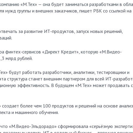
ля нужд группы и внешних заказчиков, пишет РБК со ссылкой на
отвечать за развитие ИТ-продуктов, запуск новых решений,
ваций.
ра финтех-сервисов «Директ Кредит», которую «М.Видео-
,3 млрд рублей.
ех» будут работать разработчики, аналитики, тестировщики и
 эта структура станет внешним партнером для всей ИТ-разработ
ционную эффективность. В будущем «М.Тех» может продавать 
создает более чем 100 продуктов и решений на основе анали
лекта и машинного обучения.
 что «М.Видео-Эльдорадо» сформировала «серьёзную эксперти
и, поэтому выделить ИТ в отдельный бизнес — логичное решени