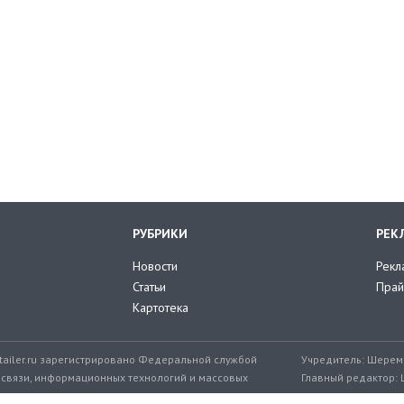
РУБРИКИ
РЕК
Новости
Рекл
Статьи
Прай
Картотека
tailer.ru зарегистрировано Федеральной службой
Учредитель: Шереме
 связи, информационных технологий и массовых
Главный редактор: 