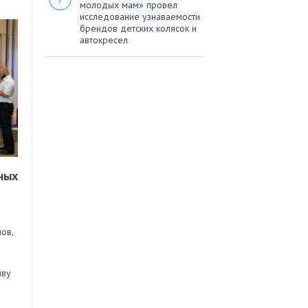
молодых мам» провел
исследование узнаваемости
брендов детских колясок и
автокресел
ных
ов,
иву