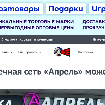
Спецпроект: социальная коммерция
История
Статьи
Спецпроекты
Картотека
ечная сеть «Апрель» мож