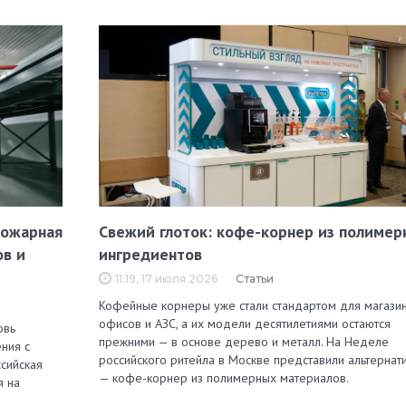
пожарная
Свежий глоток: кофе-корнер из полимер
ов и
ингредиентов
11:19, 17 июля 2026
Статьи
Кофейные корнеры уже стали стандартом для магазин
офисов и АЗС, а их модели десятилетиями остаются
овь
прежними — в основе дерево и металл. На Неделе
ния с
российского ритейла в Москве представили альтернат
сийская
— кофе-корнер из полимерных материалов.
я на