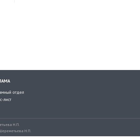
ЛАМА
амный отдел
с-лист
тьева Н.П.
Шереметьева Н.П.