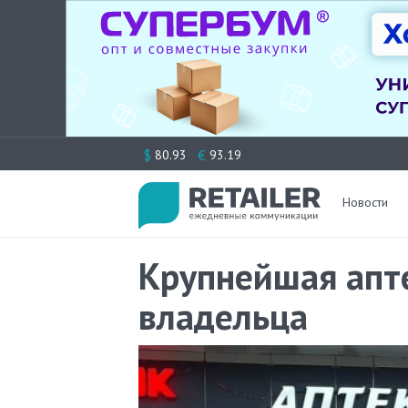
Перейти
$
€
80.93
93.19
к
содержимому
Новости
Крупнейшая апт
владельца