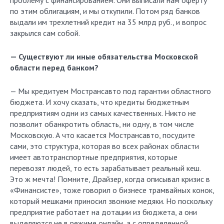
проблему с финансированием. Они выписали нам оферту
по этим облигациям, и мы откупили. Потом ряд банков
выдали им трехлетний кредит на 35 млрд руб., и вопрос
закрылся сам собой.
— Существуют ли иные обязательства Московской
области перед банком?
— Мы кредитуем Мострансавто под гарантии областного
бюджета. И хочу сказать, что кредиты бюджетным
предприятиям одни из самых качественных. Никто не
позволит обанкротить область, ни одну, в том числе
Московскую. А что касается Мострансавто, посудите
сами, это структура, которая во всех районах области
имеет автотранспортные предприятия, которые
перевозят людей, то есть зарабатывает реальный кеш.
Это ж мечта! Помните, Драйзер, когда описывал кризис в
«Финансисте», тоже говорил о бизнесе трамвайных конок,
который мешками приносил звонкие медяки. Но поскольку
предприятие работает на дотации из бюджета, а они
выделяются не в режиме онлайн, а с определенной