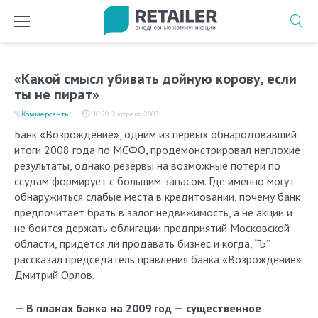
Перейти
к
содержимому
«Какой смысл убивать дойную корову, если
ты не пират»
Коммерсантъ
10:29, 2 апреля 2009
Банк «Возрождение», одним из первых обнародовавший
итоги 2008 года по МСФО, продемонстрировал неплохие
результаты, однако резервы на возможные потери по
ссудам формирует с большим запасом. Где именно могут
обнаружиться слабые места в кредитовании, почему банк
предпочитает брать в залог недвижимость, а не акции и
не боится держать облигации предприятий Московской
области, придется ли продавать бизнес и когда, “Ъ”
рассказал председатель правления банка «Возрождение»
Дмитрий Орлов.
— В планах банка на 2009 год — существенное