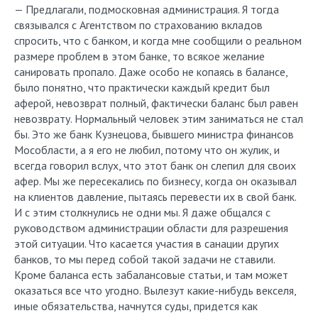
— Предлагали, подмосковная администрация. Я тогда
связывался с Агентством по страхованию вкладов
спросить, что с банком, и когда мне сообщили о реальном
размере проблем в этом банке, то всякое желание
санировать пропало. Даже особо не копаясь в балансе,
было понятно, что практически каждый кредит был
аферой, невозврат полный, фактически баланс был равен
невозврату. Нормальный человек этим заниматься не стал
бы. Это же банк Кузнецова, бывшего министра финансов
Мособласти, а я его не любил, потому что он жулик, и
всегда говорил вслух, что этот банк он слепил для своих
афер. Мы же пересекались по бизнесу, когда он оказывал
на клиентов давление, пытаясь перевести их в свой банк.
И с этим столкнулись не одни мы. Я даже общался с
руководством администрации области для разрешения
этой ситуации. Что касается участия в санации других
банков, то мы перед собой такой задачи не ставили.
Кроме баланса есть забалансовые статьи, и там может
оказаться все что угодно. Вылезут какие-нибудь векселя,
иные обязательства, начнутся суды, придется как