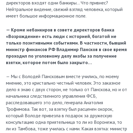
директоров входят одни банкиры… Что привнес?
Нейтральное видение, свежий взгляд человека, который
имеет большое информационное поле.
— Кроме небанкиров в совете директоров банка
«Возрождение» есть люди с историей, богатой не
только позитивными событиями. В частности, бывший
министр финансов РФ Владимир Пансков в свое время
проходил по уголовному делу якобы за получение
взятки, которое потом было закрыто…
— Мы с Володей Пансковым вместе учились, по моему
мнению, это кристально честный человек. Это заказное
дело я знаю с двух сторон, не только от Панскова, но и от
начальника следственного управления ФСБ,
расследовавшего это дело, генерала Анатолия
Трофимова. Так вот, за взятку был расценен окорок,
который Володе привезла в подарок за дружескую
консультацию одна приятельница то ли из Воронежа, то
ли из Тамбова, тоже училась с нами. Какая взятка: министр