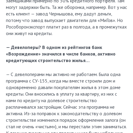
заемщиками примерно по 30% кредитного портфеля. Там
могут задержки быть. Та же оборонка, например. Вот у нас
есть клиент — завод Чернышова, ему дадут деньги,
потому что завод выпускает двигатели для «МиГов». Но
Рособоронэкспорт платит раз в полгода, а в промежутках
они живут на кредиты.
— Девелоперы? В одном из рейтингов банк
«Возрождение» значился в числе банков, активно
кредитующих строительство жилья…
— С девелоперами мы активно не работаем. Была одна
программа с СУ-155, когда мы вместе строили дом и
одновременно давали покупателям жилья в этом доме
кредиты. Они вносились в уплату за квартиру, из них с
нами по кредиту на долевое строительство
расплачивался застройщик. Сейчас эта программа не
активна. Из-за поправок к законодательству о долевом
строительстве изменился порядок оформления залога (он
стал не очень «чистым»), и мы перестали этим заниматься.