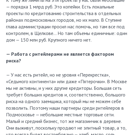
К тому же лимиты на эти проекты у нас были небольшие
— порядка 1 млрд руб. Это копейки. Есть локальные
проекты по кредитованию строительства в отдельных
районах подмосковных городов, но их мало. В Ступине
глава администрации просил нас помочь, но там все под
контролем, в Щелкове… Но там объемы единичные: один
дом — 150 млн руб. Крупного ничего нет.
— Работа с ритейлерами не является фактором
риска?
— У нас есть ритейл, но не уровня «Перекрестка»,
«Седьмого континента» или даже «Пятерочки». В Москве
мы не активны, и у них другие кредиторы. Большая сеть
требует больших кредитов и, соответственно, большого
риска на одного заемщика, который мы не можем себе
позволить. Поэтому наши партнеры среди ритейлеров в
Подмосковье — небольшие местные торговые сети.
Малый и средний бизнес, тот же магазинчик в деревне.
Они выживут, поскольку продают не элитный товар, а то,
что всегда будет востребовано,— хлеб, масло, соль,