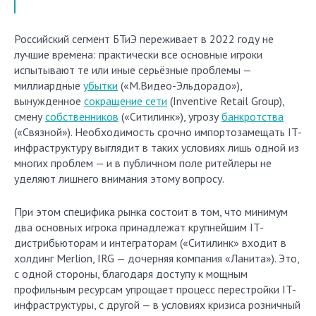
Российский сегмент БТиЭ переживает в 2022 году не
лучшие времена: практически все основные игроки
испытывают те или иные серьёзные проблемы —
миллиардные
убытки
(«М.Видео-Эльдорадо»),
вынужденное
сокращение сети
(Inventive Retail Group),
смену
собственников
(«Ситилинк»), угрозу
банкротства
(«Связной»). Необходимость срочно импортозамещать IT-
инфраструктуру выглядит в таких условиях лишь одной из
многих проблем — и в публичном поле ритейлеры не
уделяют лишнего внимания этому вопросу.
При этом специфика рынка состоит в том, что минимум
два основных игрока принадлежат крупнейшим IT-
дистрибьюторам и интеграторам («Ситилинк» входит в
холдинг Merlion, IRG — дочерняя компания «Ланита»). Это,
с одной стороны, благодаря доступу к мощным
профильным ресурсам упрощает процесс перестройки IT-
инфраструктуры, с другой — в условиях кризиса розничный