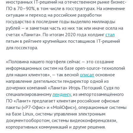
иностранных IT-решений на отечественном рынке бизнес-
ПО в 70–90%, в том числе в госструктурах. На изменение
ситуации и переход на российские разработки
государство в последние годы выделяло миллиарды
рублей — и заметная часть из них так или иначе осела на
счетах «Ланита». По итогам 2020 года холдинг
стал
пятым в рейтинге крупнейших поставщиков IT-решений
для госсектора.
«Половина нашего портфеля сейчас — это создание
информационных систем на базе open-source-технологий
для наших клиентов», — так весной
описал
основное
направление деятельности гендиректор одной из
дочерних компаний «Ланита» Игорь Потоцкий. Судя по
специализированному
лендингу
, из импортозамещённого
ПО «Ланит» предлагает клиентам российские офисные
пакеты («Р7-Офис» и «МойОфис»), операционные системы
на базе Linux, системы управления электронным
документооборотом, системы видеоконференцсвязи,
корпоративных коммуникаций и другие решения.