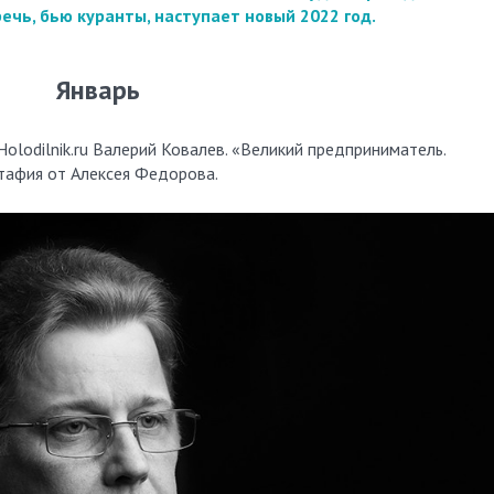
чь, бью куранты, наступает новый 2022 год.
Январь
olodilnik.ru Валерий Ковалев. «Великий предприниматель.
итафия от Алексея Федорова.