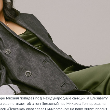
оре Михаил попадет под международные санкции, а Елизавету
а еще не знают об этом. Звездный час Михаила Гончарова: на
лец «Теремка» овладевает микрофоном на пару минут, просит