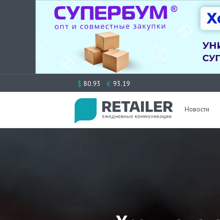
Перейти
$
€
80.93
93.19
к
содержимому
Новости