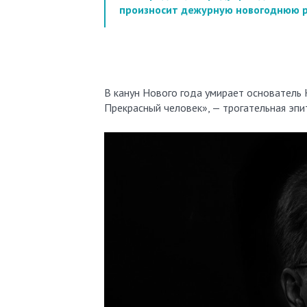
произносит дежурную новогоднюю ре
В канун Нового года умирает основатель H
Прекрасный человек», — трогательная эп