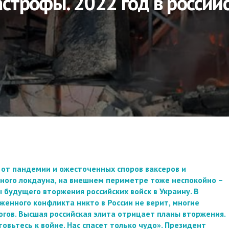
строфы. 2022 год в россий
и от пандемии и ожесточенных споров ваксеров и
дного локдауна, на внешнем периметре тоже неспокойно –
будущего вторжения российских войск в Украину. В
енного конфликта никто в России не верит, многие
огов. Высшая российская элита отрицает планы вторжения.
овьтесь к войне. Нас спасет только чудо». Президент