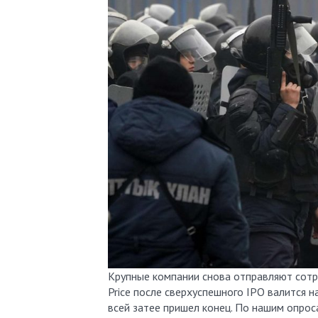
Крупные компании снова отправляют сотру
Price после сверхуспешного IPO валится 
всей затее пришел конец. По нашим опрос