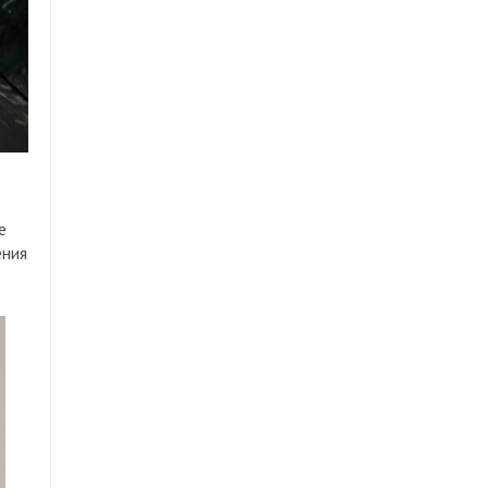
e
ения