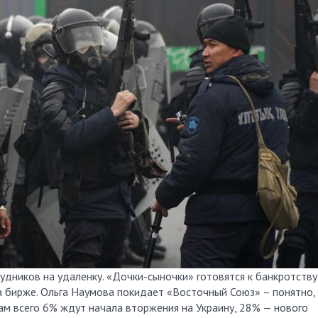
дников на удаленку. «Дочки-сыночки» готовятся к банкротству.
на бирже. Ольга Наумова покидает «Восточный Союз» – понятно,
ам всего 6% ждут начала вторжения на Украину, 28% — нового