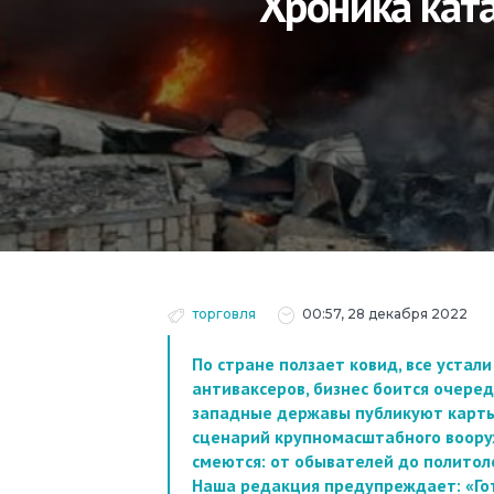
Хроника ката
торговля
00:57, 28 декабря 2022
По стране ползает ковид, все устал
антиваксеров, бизнес боится очере
западные державы публикуют карты 
сценарий крупномасштабного вооруж
смеются: от обывателей до политол
Наша редакция предупреждает: «Гот