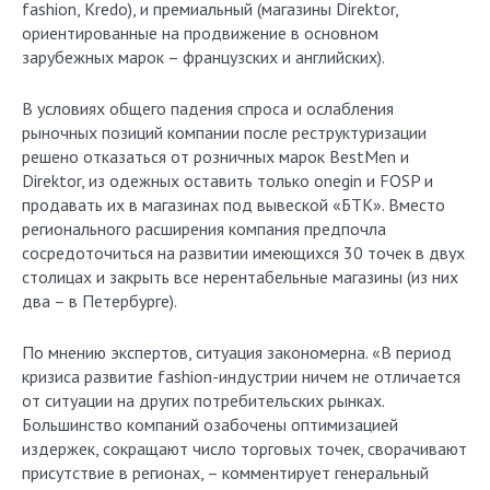
fashion, Kredo), и премиальный (магазины Direktor,
ориентированные на продвижение в основном
зарубежных марок – французских и английских).
В условиях общего падения спроса и ослабления
рыночных позиций компании после реструктуризации
решено отказаться от розничных марок BestMen и
Direktor, из одежных оставить только o­negin и FOSP и
продавать их в магазинах под вывеской «БТК». Вместо
регионального расширения компания предпочла
сосредоточиться на развитии имеющихся 30 точек в двух
столицах и закрыть все нерентабельные магазины (из них
два – в Петербурге).
По мнению экспертов, ситуация закономерна. «В период
кризиса развитие fashion-индустрии ничем не отличается
от ситуации на других потребительских рынках.
Большинство компаний озабочены оптимизацией
издержек, сокращают число торговых точек, сворачивают
присутствие в регионах, – комментирует генеральный