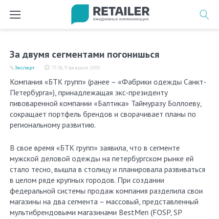
Перейти
к
содержимому
За двумя сегментами погонишься
Эксперт
17:36, 11 февраля 2009
Компания «БТК групп» (ранее – «Фабрики одежды Санкт-
Петербурга»), принадлежащая экс-президенту
пивоваренной компании «Балтика» Таймуразу Боллоеву,
сокращает портфель брендов и сворачивает планы по
региональному развитию.
В свое время «БТК групп» заявила, что в сегменте
мужской деловой одежды на петербургском рынке ей
стало тесно, вышла в столицу и планировала развиваться
в целом ряде крупных городов. При создании
федеральной системы продаж компания разделила свои
магазины на два сегмента – массовый, представленный
мультибрендовыми магазинами BestMen (FOSP, SP