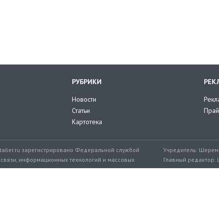
РУБРИКИ
РЕК
Новости
Рекл
Статьи
Прай
Картотека
tailer.ru зарегистрировано Федеральной службой
Учредитель: Шереме
 связи, информационных технологий и массовых
Главный редактор: 
мер: ЭЛ № ФС 77-71776 от 08.12.2017
+7 999 217-32-45
Эл. почта редакции: editor@retailer.