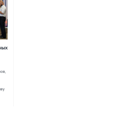
ных
ов,
иву