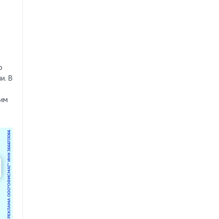
о
и. В
ним