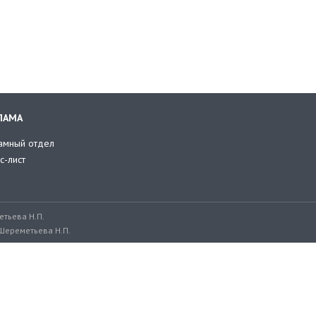
ЛАМА
амный отдел
с-лист
тьева Н.П.
Шереметьева Н.П.
ru, adv@retailer.ru