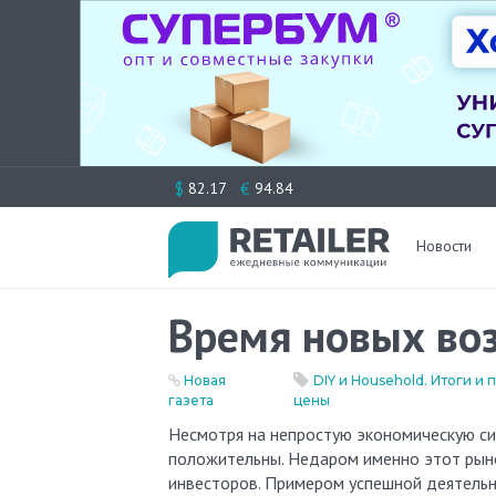
Перейти
$
€
82.17
94.84
к
содержимому
Новости
Время новых во
Новая
DIY и Household. Итоги и
газета
цены
Несмотря на непростую экономическую ситуацию, прогнозы по развитию рынка розничной торговли
положительны. Недаром именно этот рыно
инвесторов. Примером успешной деятельн