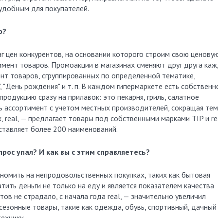
 удобным для покупателей.
р?
цен конкурентов, на основании которого строим свою ценову
имент товаров. Промоакции в магазинах сменяют друг друга ка
нт товаров, сгруппированных по определенной тематике,
", "День рождения" и т. п. В каждом гипермаркете есть собственн
одукцию сразу на прилавок: это пекарня, гриль, салатное
 ассортимент с учетом местных производителей, сокращая тем
, real, — предлагает товары под собственными марками TIP и re
оставляет более 200 наименований.
прос упал? И как вы с этим справляетесь?
номить на непродовольственных покупках, таких как бытовая
тить деньги не только на еду и является показателем качества
ов не страдало, с начала года real, — значительно увеличил
езонные товары, такие как одежда, обувь, спортивный, дачный
ехнику.