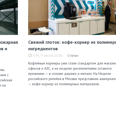
пожарная
Свежий глоток: кофе-корнер из полимер
ов и
ингредиентов
11:19, 17 июля 2026
Статьи
Кофейные корнеры уже стали стандартом для магазин
офисов и АЗС, а их модели десятилетиями остаются
овь
прежними — в основе дерево и металл. На Неделе
ния с
российского ритейла в Москве представили альтернат
сийская
— кофе-корнер из полимерных материалов.
я на