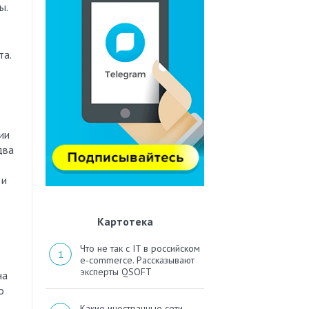
ы.
та.
ии
два
 и
Картотека
Что не так с IT в российском
e-commerce. Рассказывают
эксперты QSOFT
на
о
Какие иностранные сети