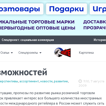
Спецпроект: социальная коммерция
История
Статьи
Спецпроекты
Картотека
зможностей
 перспективы
,
ассортимент
,
новости
,
развитие
,
11:10, 7 августа
2009
к привлекает интерес все большего количества иностранных
ости международного ретейлера в России может служить сеть