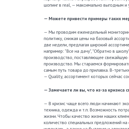
шопинг в real, — максимально выгодным и
— Можете привести примеры таких ме
— Мы проводим еженедельный мониторинг 
политику, снижая цены на базовый ассорт
две недели, предлагая широкий ассортиме
например: "Все на дачу", "Обратно в школу
производство, поставляющее свежайшую пр
производство. Мы стараемся формировать
самым путь товара до прилавка. В-третьих
— Quality, ассортимент которых сейчас с
— Замечаете ли вы, что из-за кризиса с
— В кризис чаще всего люди начинают эко
техника, одежда и т.п. Возможность потра
жизни. Чтобы качество жизни наших клиент
количество специальных предложений на с
инвентарь, а также на бытовую и электрот