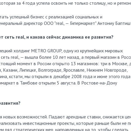
которая за 4 года успела освоить не только столицу, но и регион
етать успешный бизнес с реализацией социальных и
енеральный директор ООО "real, — Гипермаркет" Антониу Баптиш
т сеть real, и какова сейчас динамика ее развития?
немецкий холдинг METRO GROUP, одну из крупнейших мировых
еть real, — вышла более 10 лет назад, а первый магазин в Росс
стоящий момент в России открыто 13 магазинов: три в Москве, 
, Казани, Липецке, Волгограде, Ярославле, Нижнем Новгороде,
на, кстати, мы открыли в декабре 2008 года и июне этого года
маркет в Тамбове открыли 5 августа. В Ростове-на-Дону
развития?
емя новых возможностей. Падают арендные ставки, снижается це
еализовать инвестиционные проекты, которые раньше были не п
ем ряд стратегических мер, направленных на то, чтобы сделать