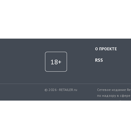
О ПРОЕКТЕ
RSS
© 2026 - RETAILER.ru
Сетевое издание Re
по надзору в сфере
коммуникаций.
Регистрационный но
Телефон редакции: 