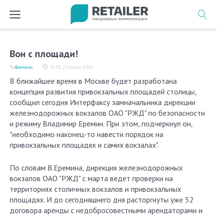
Перейти
к
содержимому
Вон с площади!
Финанс
12:59, 23 июля 2009
В ближайшее время в Москве будет разработана
концепция развития привокзальных площадей столицы,
сообщил сегодня Интерфаксу замначальника дирекции
железнодорожных вокзалов ОАО "РЖД" по безопасности
и режиму Владимир Еремин. При этом, подчеркнул он,
"необходимо наконец-то навести порядок на
привокзальных площадях и самих вокзалах".
По словам В.Еремина, дирекция железнодорожных
вокзалов ОАО "РЖД" с марта ведет проверки на
территориях столичных вокзалов и привокзальных
площадях. И до сегодняшнего дня расторгнуты уже 52
договора аренды с недобросовестными арендаторами и