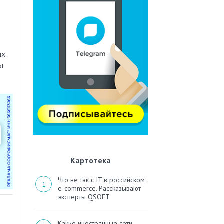
их
ы
Картотека
Что не так с IT в российском
e-commerce. Рассказывают
эксперты QSOFT
Какие иностранные сети