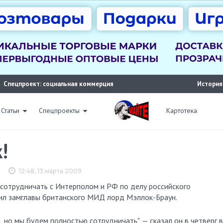
Спецпроект: социальная коммерция
История
Статьи
Спецпроекты
Картотека
!
12:48, 13 марта 2009
вил замглавы британского МИД лорд Мэллок-Браун.
й, но мы будем полностью сотрудничать", — сказал он в четверг в