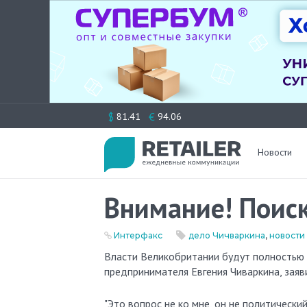
Перейти
$
€
81.41
94.06
к
содержимому
Новости
Внимание! Поиск
Интерфакс
дело Чичваркина
,
новости
Власти Великобритании будут полностью сотрудничать с Интерполом и РФ по делу российского
предпринимателя Евгения Чиваркина, зая
"Это вопрос не ко мне, он не политически