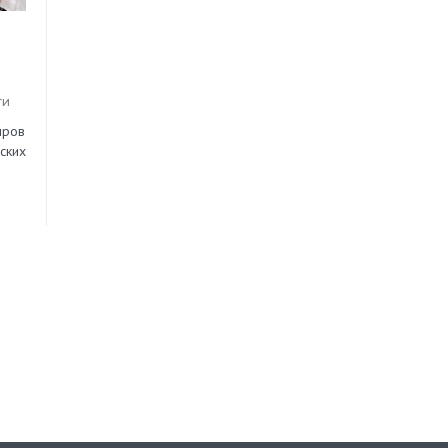
ги
нров
ских