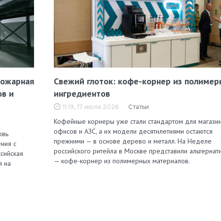
пожарная
Свежий глоток: кофе-корнер из полимер
ов и
ингредиентов
11:19, 17 июля 2026
Статьи
Кофейные корнеры уже стали стандартом для магазин
офисов и АЗС, а их модели десятилетиями остаются
овь
прежними — в основе дерево и металл. На Неделе
ния с
российского ритейла в Москве представили альтернат
сийская
— кофе-корнер из полимерных материалов.
я на