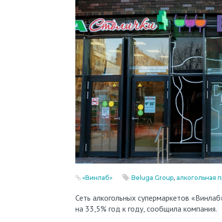
«Винлаб»
Beluga Group
,
алкогольная 
Сеть алкогольных супермаркетов «Винлаб» (входит в Beluga Group) в первом полугодии нарастила продажи
на 33,5% год к году, сообщила компания.