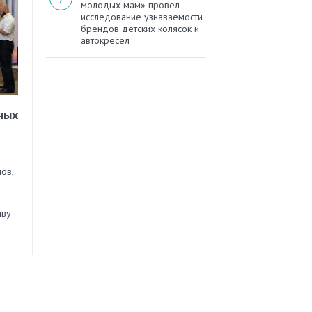
молодых мам» провел
исследование узнаваемости
брендов детских колясок и
автокресел
ных
ов,
иву