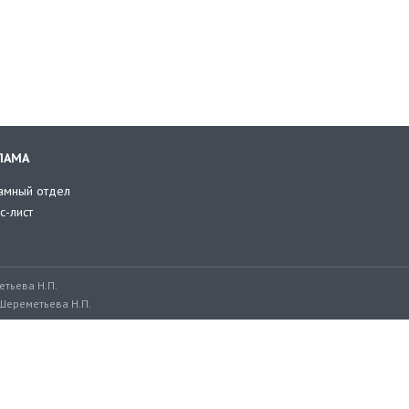
ЛАМА
амный отдел
с-лист
тьева Н.П.
Шереметьева Н.П.
ru, adv@retailer.ru