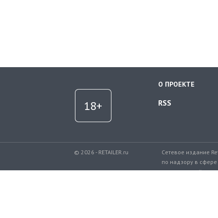
О ПРОЕКТЕ
RSS
© 2026 - RETAILER.ru
Сетевое издание Re
по надзору в сфере
коммуникаций.
Регистрационный но
Телефон редакции: 