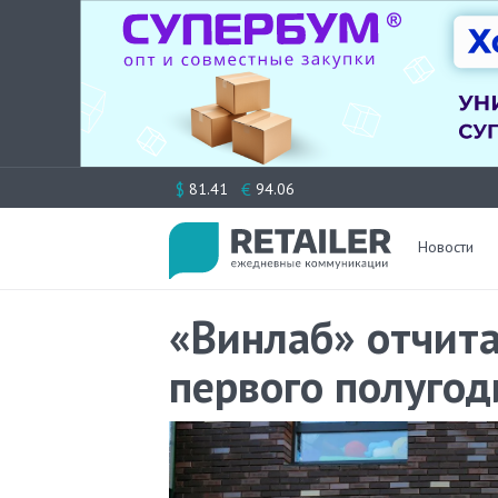
Перейти
$
€
81.41
94.06
к
содержимому
Новости
«Винлаб» отчита
первого полугод