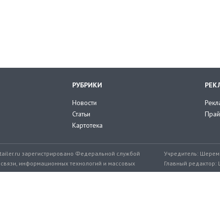
РУБРИКИ
РЕК
Новости
Рекл
Статьи
Прай
Картотека
tailer.ru зарегистрировано Федеральной службой
Учредитель: Шереме
 связи, информационных технологий и массовых
Главный редактор: 
мер: ЭЛ № ФС 77-71776 от 08.12.2017
+7 999 217-32-45
Эл. почта редакции: editor@retailer.