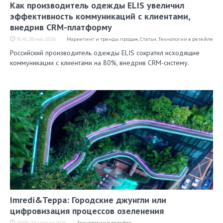
Как производитель одежды ELIS увеличил
эффективность коммуникаций с клиентами,
внедрив CRM-платформу
16:41, 28 мая 2026
Маркетинг и тренды продаж
,
Статьи
,
Технологии в ретейле
Российский производитель одежды ELIS сократил исходящие
коммуникации с клиентами на 80%, внедрив CRM-систему.
Imredi&Терра: Городские джунгли или
цифровизация процессов озеленения
20:00, 23 апреля 2026
Технологии в ретейле