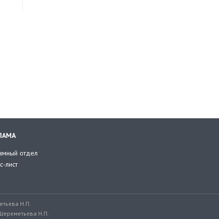
ЛАМА
амный отдел
с-лист
тьева Н.П.
Шереметьева Н.П.