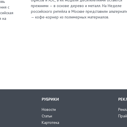
овь
прежними — в основе дерево и металл. На Неделе
ния с
российского ритейла в Москве представили альтернат
сийская
— кофе-корнер из полимерных материалов.
я на
РУБРИКИ
РЕК
Новости
Рекл
Статьи
Прай
Картотека