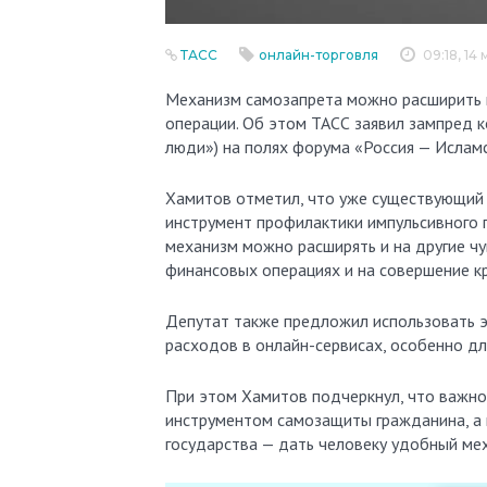
ТАСС
онлайн-торговля
09:18, 14
Механизм самозапрета можно расширить на крупные онлайн-покупки и высокорисковые финансовые
операции. Об этом ТАСС заявил зампред 
люди») на полях форума «Россия — Ислам
Хамитов отметил, что уже существующий 
инструмент профилактики импульсивного п
механизм можно расширять и на другие чу
финансовых операциях и на совершение к
Депутат также предложил использовать э
расходов в онлайн-сервисах, особенно д
При этом Хамитов подчеркнул, что важн
инструментом самозащиты гражданина, а н
государства — дать человеку удобный мех