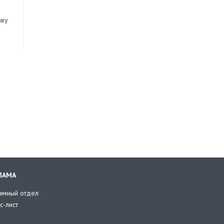
иву
ЛАМА
амный отдел
с-лист