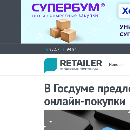
Перейти
$
€
82.17
94.84
к
содержимому
Новости
В Госдуме предл
онлайн-покупки