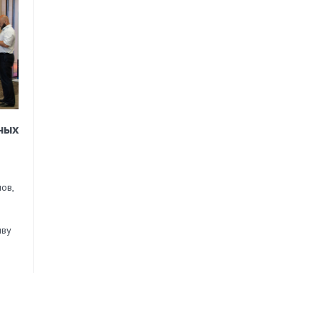
ных
ов,
иву