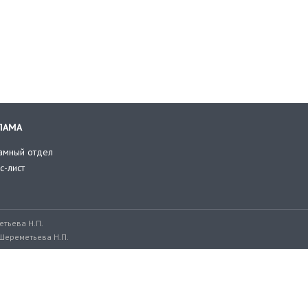
ЛАМА
амный отдел
с-лист
тьева Н.П.
Шереметьева Н.П.
ru, adv@retailer.ru