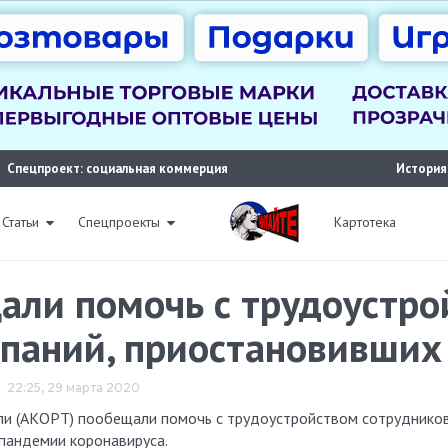
Спецпроект: социальная коммерция
История
Статьи
Спецпроекты
Картотека
али помочь с трудоустро
паний, приостановивших
22:25, 29 марта 2020
 пандемии коронавируса.