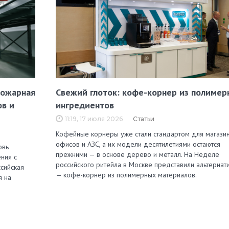
пожарная
Свежий глоток: кофе-корнер из полимер
ов и
ингредиентов
11:19, 17 июля 2026
Статьи
Кофейные корнеры уже стали стандартом для магазин
офисов и АЗС, а их модели десятилетиями остаются
овь
прежними — в основе дерево и металл. На Неделе
ния с
российского ритейла в Москве представили альтернат
сийская
— кофе-корнер из полимерных материалов.
я на