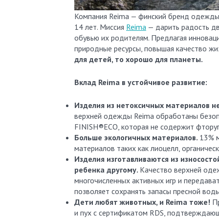
Компания Reima — финский бренд одежды, обуви и аксессуаров премиум-класса для активных детей от 0 до
14 лет. Миссия
Reima
— дарить радость дв
обувью их родителям. Предлагая инновац
природные ресурсы, повышая качество жи
для детей, то хорошо для планеты.
Вклад
Reima в устойчивое развитие:
Изделия из нетоксичных материалов н
верхней одежды Reima обработаны безоп
FINISH®ECO, которая не содержит фторуг
Больше экологичных материалов.
13% м
материалов таких как лиоцелл, органичес
Изделия изготавливаются из износосто
ребенка другому.
Качество верхней оде
многочисленных активных игр и передава
позволяет сохранять запасы пресной воды
Дети любят животных, и Reima тоже!
П
и пух с сертификатом RDS, подтверждающ