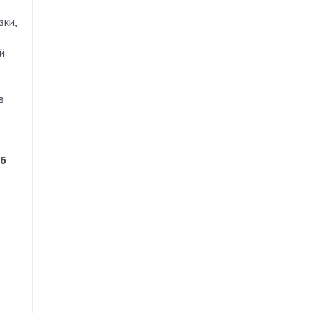
зки,
й
в
об