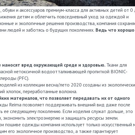
ижения детям и облегчить повседневный уход за одеждой и
ионные и экологичные решения производства, компания сохраня
зни людей и заботясь о будущих поколениях.
Ведь что хорошо
е наносят вред окружающей среде и здоровью.
Ткани для
асной нетоксичной водоотталкивающей пропиткой BIONIC-
лероды (PFC).
оделей из коллекции весна/лето 2020 созданы из экологическ
кий хлопок, переработанные волокна.
йких материалов, что позволяет передавать их от одного
жды Reima позволяет поддерживать внешний вид даже после
ть ее следующему поколению. Если изделия служат дольше, это
, экономить электроэнергию и защищать ресурсы земли.
ри пошиве одежды компания использует только искусственный 
им его экологичное производство, а также гарантирует