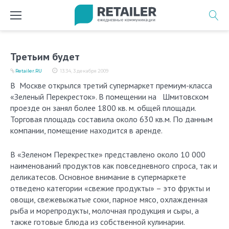
Перейти
к
содержимому
Третьим будет
Retailer.RU
13:34, 3 декабря 2009
В Москве открылся третий супермаркет премиум-класса
«Зеленый Перекресток». В помещении на Шмитовском
проезде он занял более 1800 кв. м. общей площади.
Торговая площадь составила около 630 кв.м. По данным
компании, помещение находится в аренде.
В «Зеленом Перекрестке» представлено около 10 000
наименований продуктов как повседневного спроса, так и
деликатесов. Основное внимание в супермаркете
отведено категории «свежие продукты» – это фрукты и
овощи, свежевыжатые соки, парное мясо, охлажденная
рыба и морепродукты, молочная продукция и сыры, а
также готовые блюда из собственной кулинарии.