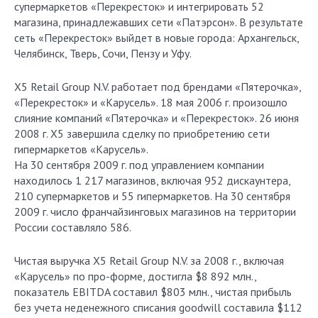
супермаркетов «Перекресток» и интегрировать 52
магазина, принадлежавших сети «Патэрсон». В результате
сеть «Перекресток» выйдет в новые города: Архангельск,
Челябинск, Тверь, Сочи, Пензу и Уфу.
X5 Retail Group N.V. работает под брендами «Пятерочка»,
«Перекресток» и «Карусель». 18 мая 2006 г. произошло
слияние компаний «Пятерочка» и «Перекресток». 26 июня
2008 г. X5 завершила сделку по приобретению сети
гипермаркетов «Карусель».
На 30 сентября 2009 г. под управлением компании
находилось 1 217 магазинов, включая 952 дискаунтера,
210 супермаркетов и 55 гипермаркетов. На 30 сентября
2009 г. число франчайзинговых магазинов на территории
России составляло 586.
Чистая выручка X5 Retail Group N.V. за 2008 г., включая
«Карусель» по про-форме, достигла $8 892 млн.,
показатель EBITDA составил $803 млн., чистая прибыль
без учета неденежного списания goodwill составила $112