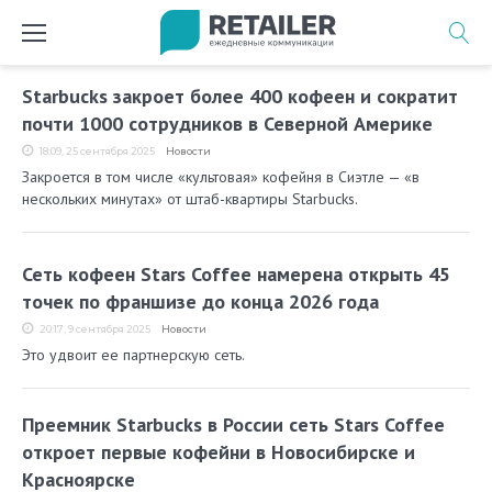
Перейти
к
содержимому
Метка:
Starbucks закроет более 400 кофеен и сократит
Starbucks
почти 1000 сотрудников в Северной Америке
18:09, 25 сентября 2025
Новости
Закроется в том числе «культовая» кофейня в Сиэтле — «в
нескольких минутах» от штаб-квартиры Starbucks.
Сеть кофеен Stars Coffee намерена открыть 45
точек по франшизе до конца 2026 года
20:17, 9 сентября 2025
Новости
Это удвоит ее партнерскую сеть.
Преемник Starbucks в России сеть Stars Coffee
откроет первые кофейни в Новосибирске и
Красноярске