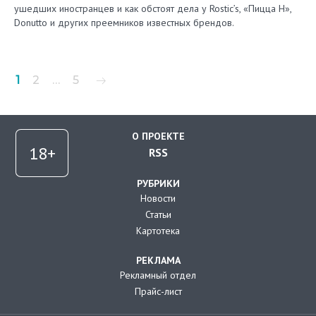
ушедших иностранцев и как обстоят дела у Rostic’s, «Пицца Н»,
Donutto и других преемников известных брендов.
Пагинация
1
2
…
5
записей
О ПРОЕКТЕ
RSS
РУБРИКИ
Новости
Статьи
Картотека
РЕКЛАМА
Рекламный отдел
Прайс-лист