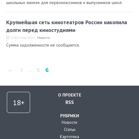
школьных линеек для первоклассников и выпускников школ.
Крупнейшая сеть кинотеатров России накопила
долги перед киностудиями
15:30, 11 мая 2020
Новости
Сумма задолженности не сообщается.
Пагинация
1
…
5
6
записей
О ПРОЕКТЕ
RSS
РУБРИКИ
Новости
Статьи
Картотека