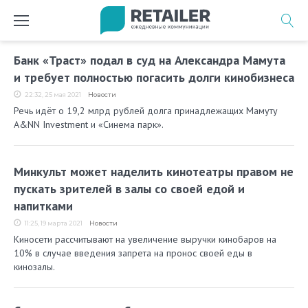
Перейти
к
содержимому
Метка:
Банк «Траст» подал в суд на Александра Мамута
сеть
и требует полностью погасить долги кинобизнеса
кинотеатров
22:32, 25 мая 2021
Новости
Речь идёт о 19,2 млрд рублей долга принадлежащих Мамуту
A&NN Investment и «Синема парк».
Минкульт может наделить кинотеатры правом не
пускать зрителей в залы со своей едой и
напитками
11:25, 19 марта 2021
Новости
Киносети рассчитывают на увеличение выручки кинобаров на
10% в случае введения запрета на пронос своей еды в
кинозалы.