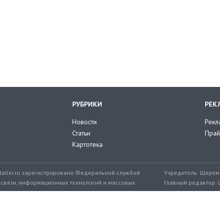
РУБРИКИ
РЕК
Новости
Рекл
Статьи
Прай
Картотека
tailer.ru зарегистрировано Федеральной службой
Учредитель: Шереме
 связи, информационных технологий и массовых
Главный редактор: 
мер: ЭЛ № ФС 77-71776 от 08.12.2017