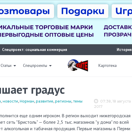
Спецпроект: социальная коммерция
История
Статьи
Спецпроекты
Картотека
ышает градус
в
,
новости
,
Норман
,
развитие
,
регионы
,
темы
07:38, 18 августа
2017
т сеть "Бристоль" — более 2,5 тыс. магазинов "у дома" по всей
ет алкогольная и табачная продукция. Первые магазины в Перми