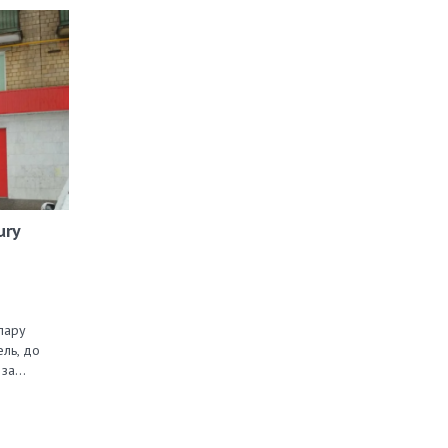
ury
пару
ель, до
 за…