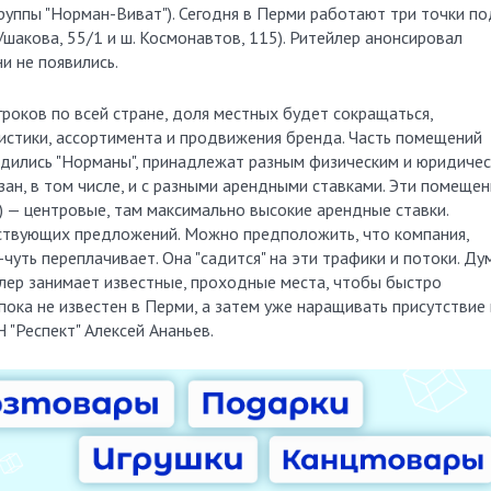
руппы "Норман-Виват"). Сегодня в Перми работают три точки по
 Ушакова, 55/1 и ш. Космонавтов, 115). Ритейлер анонсировал
и не появились.
роков по всей стране, доля местных будет сокращаться,
гистики, ассортимента и продвижения бренда. Часть помещений
аходились "Норманы", принадлежат разным физическим и юридиче
язан, в том числе, и с разными арендными ставками. Эти помещен
) — центровые, там максимально высокие аренд­ные ставки.
ствующих предложений. Можно предположить, что компания,
-чуть переплачивает. Она "садится" на эти трафики и потоки. Ду
йлер занимает известные, проходные места, чтобы быстро
пока не известен в Перми, а затем уже наращивать присутствие 
Н "Респект" Алексей Ананьев.