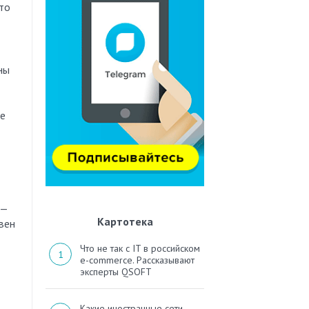
то
ны
ые
 —
Картотека
вен
Что не так с IT в российском
e-commerce. Рассказывают
эксперты QSOFT
Какие иностранные сети