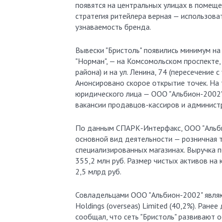
появятся на центральных улицах в помеще
стратегия ритейлера верная — использова
узнаваемость бренда.
Вывески "Бристоль" появились минимум на
"Норман", — на Комсомольском проспекте
района) и на ул. Ленина, 74 (пересечение 
Анонсировано скорое открытие точек. На 
юридического лица — ООО "Альбион-2002"
вакансии продавцов-кассиров и администр
По данным СПАРК-Интерфакс, ООО "Альби
основной вид деятельности — розничная т
специализированных магазинах. Выручка п
355,2 млн руб. Размер чистых активов на 
2,5 млрд руб.
Совладельцами ООО "Альбион-2002" являют
Holdings (overseas) Limited (40,2%). Ране
сообщал, что сеть "Бристоль" развивают 