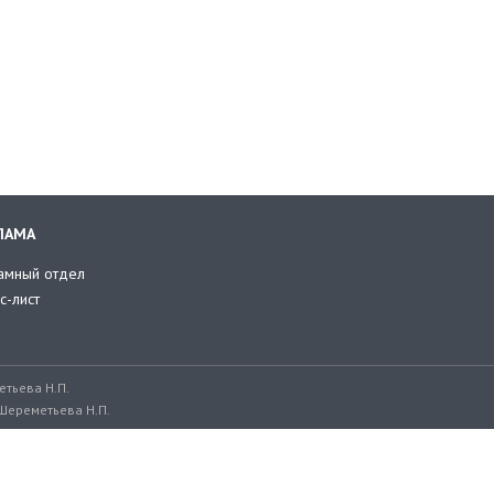
ЛАМА
амный отдел
с-лист
тьева Н.П.
Шереметьева Н.П.