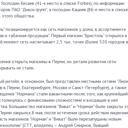
. Господин Кесаев (41-е место в списке Forbes), по информации
ров ПАО "Дикси групп", а господин Кациев (86-е место в списке
 этого общества.
ь" позиционируется как сеть магазинов у дома, в ассортименте
я и табачная продукция". Первый магазин "Бристоль" открылся в
 момент сеть насчитывает 2,5 тыс. точек (более 520 городов 
ения открыть магазины в Перми, но детали развития сети
крывать не стали.
й ритейл, в основном, был представлен местными сетями "Лион
 в Перми, Екатеринбурге, Москве и Санкт-Петербурге), а также
мещения "Нормана" стали вакантными после того, как крупнейший
 столкнулась с финансовыми сложностями и входящие в нее
тва. Большинство магазинов "Виват" и "Норман" были закрыты э
ерми закрылся 8 мая, после истечения срока действия лицензии
асть магазинов "Норман" и "Виват" были перезапущены новым
хнологии" (СТТ, владелец — Андрей Смирнов, бывший