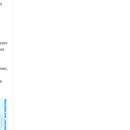
д
ским
ия
маю,
в