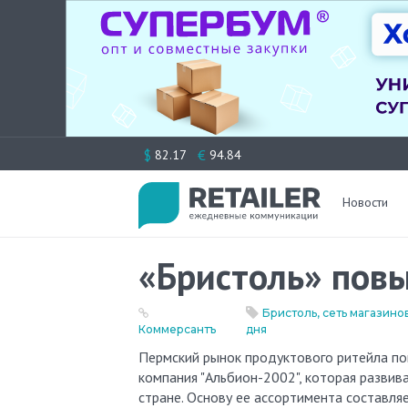
Перейти
$
€
82.17
94.84
к
содержимому
Новости
«Бристоль» пов
Бристоль, сеть магазино
Коммерсантъ
дня
Пермский рынок продуктового ритейла пополнится еще одним игроком. В регион выходит нижегородская
компания "Альбион-2002", которая развивае
стране. Основу ее ассортимента составля