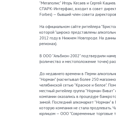
"Мегаполис" Игорь Кесаев и Сергей Кациев
СПАРК-Интерфакс, входит в совет директо
Forbes) — бывший член совета директоров
На официальном сайте ритейлера "Бристол
которой "широко представлены алкогольна
2012 году в Нижнем Новгороде. На данный
регионах).
В ООО "Альбион-2002" подтвердили намер
(количество и местоположение точек) рас
До недавнего времени в Перми алкогольны
"Норман" (насчитывал более 250 магазинов
челябинской сетью "Красное и белое". По
местный ритейлер группа "Норман-Виват"
компании оказались в процедуре банкротс
зимой. Последний алкомаркет "Норман" в П
которую компания не стала продлевать. Ч
юрлицом — ООО "Современные торговые те