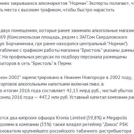
ниях закрывшихся алкомаркетов "Норман". Эксперты полагают, ч
ть места с высоким трафиком, чтобы быстро нарастить
 двух помещениях, которые ранее занимали алкогольные магази
, 69 (Комсомольская площадь, рядом с ЗАГСом Свердловского
с ул. Борчанинова, где ранее находился центральный "Норман").
табличке с графиком работы магазина "Бристоль" указаны данн
. На профильных ресурсах по подбору персонала размещены
аторов в сеть "Бристоль" в Перми.
он-2002" зарегистрировано в Нижнем Новгороде в 2002 году,
орговля алкогольными напитками включая пиво, в
о итогам 2016 года составляет 42,15 млрд руб., чистый убыток
конец 2016 года — 447,2 млн руб. Уставный капитал компании ра
ся два кипрских офшора Kronia Limited (59,8%) и Megapolis
е долями в компании (33%) также владел ритейлер "Дикси". РБК
основатели крупнейшего российского табачного дистрибьютора