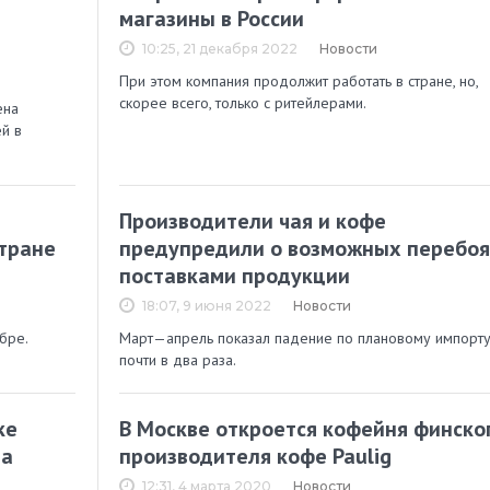
магазины в России
10:25, 21 декабря 2022
Новости
При этом компания продолжит работать в стране, но,
скорее всего, только с ритейлерами.
ена
й в
Производители чая и кофе
стране
предупредили о возможных перебоя
поставками продукции
18:07, 9 июня 2022
Новости
бре.
Март—апрель показал падение по плановому импорт
почти в два раза.
ке
В Москве откроется кофейня финско
за
производителя кофе Paulig
12:31, 4 марта 2020
Новости