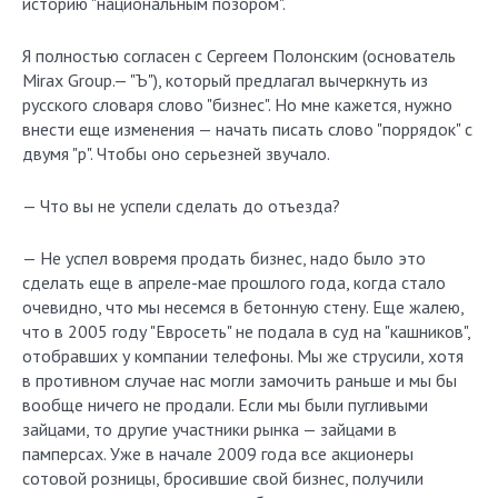
историю "национальным позором".
Я полностью согласен с Сергеем Полонским (основатель
Mirax Group.— "Ъ"), который предлагал вычеркнуть из
русского словаря слово "бизнес". Но мне кажется, нужно
внести еще изменения — начать писать слово "поррядок" с
двумя "р". Чтобы оно серьезней звучало.
— Что вы не успели сделать до отъезда?
— Не успел вовремя продать бизнес, надо было это
сделать еще в апреле-мае прошлого года, когда стало
очевидно, что мы несемся в бетонную стену. Еще жалею,
что в 2005 году "Евросеть" не подала в суд на "кашников",
отобравших у компании телефоны. Мы же струсили, хотя
в противном случае нас могли замочить раньше и мы бы
вообще ничего не продали. Если мы были пугливыми
зайцами, то другие участники рынка — зайцами в
памперсах. Уже в начале 2009 года все акционеры
сотовой розницы, бросившие свой бизнес, получили