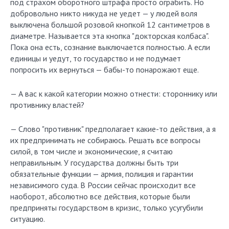
под страхом оборотного штрафа просто ограбить. Но
добровольно никто никуда не уедет — у людей воля
выключена большой розовой кнопкой 12 сантиметров в
диаметре. Называется эта кнопка "докторская колбаса".
Пока она есть, сознание выключается полностью. А если
единицы и уедут, то государство и не подумает
попросить их вернуться — бабы-то понарожают еще.
— А вас к какой категории можно отнести: стороннику или
противнику властей?
— Слово "противник" предполагает какие-то действия, а я
их предпринимать не собираюсь. Решать все вопросы
силой, в том числе и экономические, я считаю
неправильным. У государства должны быть три
обязательные функции — армия, полиция и гарантии
независимого суда. В России сейчас происходит все
наоборот, абсолютно все действия, которые были
предприняты государством в кризис, только усугубили
ситуацию.