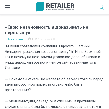
Перейти
к
содержимому
«Свою невиновность я доказывать не
перестану»
Коммерсантъ
10:03, 4 сентября 2009
Бывший совладелец компании "Евросеть" Евгений
Чичваркин рассказал корреспонденту "Ъ" Инне Ерохиной,
как и почему на него завели уголовное дело, объявили в
международный розыск и чем он сейчас занимается в
Лондоне.
— Почему вы уехали, не жалеете об этом? Стоял ли перед
вами выбор: либо покинуть страну, либо быть
арестованным?
— Меня вынудили, отъезд был спешным. В противном
случае сначала была бы подписка о невыезде, а потом и