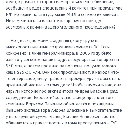
дело, в рамках которого вам предъявлено обвинение,
возбудил и ведет следственный комитет при прокуратуре
РФ, который по статусу выше МВД и от него не зависит.
Не изменилась ли ваша точка зрения по поводу
возможных причин вашего уголовного преследования?
— Нет, всем, по моим сведениям, могут рулить
высокопоставленные сотрудники комитета "К". Если
конкретно, в чине генерал-майора. В 2005 году было
изъято у семи компаний в адрес государства товаров на
$50 млн, а потом продано за полцены, получив живого
кэша $25-30 млн. Они всех прослушивают, а находя что-
то интересное, пишут рапорт в прокуратуру, чтобы стать
приданной частью к этому делу. Чтобы замочить нас, они
нарыли историю про экспедитора Андрея Власкина (ряд
сотрудников "Евросети" во главе с вице-президентом
компании Борисом Левиным обвиняются в похищении
бывшего экспедитора Андрея Власкина и вымогательстве
у него крупной суммы денег; Евгений Чичваркин заочно
обвиняется в причастности к этому преступлению.— "Ъ").