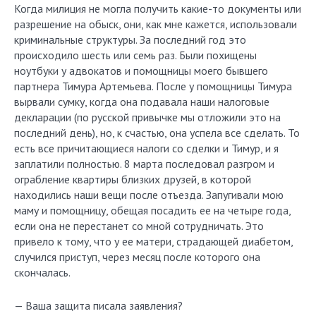
Когда милиция не могла получить какие-то документы или
разрешение на обыск, они, как мне кажется, использовали
криминальные структуры. За последний год это
происходило шесть или семь раз. Были похищены
ноутбуки у адвокатов и помощницы моего бывшего
партнера Тимура Артемьева. После у помощницы Тимура
вырвали сумку, когда она подавала наши налоговые
декларации (по русской привычке мы отложили это на
последний день), но, к счастью, она успела все сделать. То
есть все причитающиеся налоги со сделки и Тимур, и я
заплатили полностью. 8 марта последовал разгром и
ограбление квартиры близких друзей, в которой
находились наши вещи после отъезда. Запугивали мою
маму и помощницу, обещая посадить ее на четыре года,
если она не перестанет со мной сотрудничать. Это
привело к тому, что у ее матери, страдающей диабетом,
случился приступ, через месяц после которого она
скончалась.
— Ваша защита писала заявления?