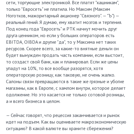
сети, торгующие электроникой. Все платят "кашникам",
только "Евросеть" не платила. Но Максим (Максим
Ноготков, мажоритарный акционер "Связного". — "Ъ") —
реальный гений. Я думаю, ему хватит мозгов и терпения.
Под конец года "Евросеть" и РТК начнут мочить друг
друга ценником, но если у больших операторов есть
EBITDA, OIBDA и другие "да", то у Максима нет таких
ресурсов. Скорее всего, за какие-то внятные деньги он
будет вынужден продать часть компании, если выстоит,
то создаст свой банк, как и планировал. Если же цены
упадут на 10%, то все вообще разорятся, хотя
операторскую розницу, как таковую, не очень жалко.
Салоны связи превращаются в такие же грязные и убогие
магазины, как в Европе, с хамлом внутри, которое делает
одолжение. Но это касается не только сотовой розницы,
а и всего бизнеса в целом.
— Сейчас говорят, что рецессия заканчивается и рынок
идет на подъем. Как вы оцениваете макроэкономическую
ситуацию? В какой валюте вы храните сбережения?