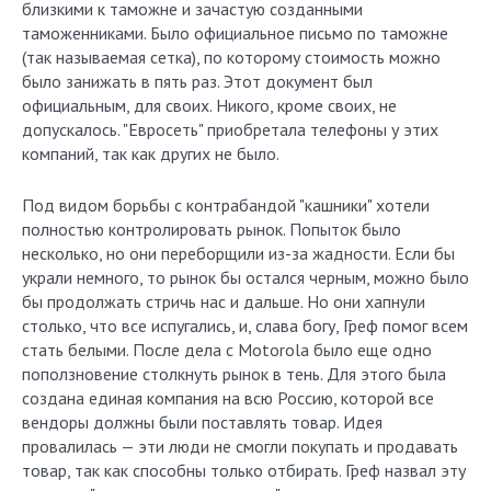
близкими к таможне и зачастую созданными
таможенниками. Было официальное письмо по таможне
(так называемая сетка), по которому стоимость можно
было занижать в пять раз. Этот документ был
официальным, для своих. Никого, кроме своих, не
допускалось. "Евросеть" приобретала телефоны у этих
компаний, так как других не было.
Под видом борьбы с контрабандой "кашники" хотели
полностью контролировать рынок. Попыток было
несколько, но они переборщили из-за жадности. Если бы
украли немного, то рынок бы остался черным, можно было
бы продолжать стричь нас и дальше. Но они хапнули
столько, что все испугались, и, слава богу, Греф помог всем
стать белыми. После дела с Motorola было еще одно
поползновение столкнуть рынок в тень. Для этого была
создана единая компания на всю Россию, которой все
вендоры должны были поставлять товар. Идея
провалилась — эти люди не смогли покупать и продавать
товар, так как способны только отбирать. Греф назвал эту