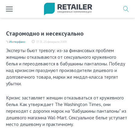
Перейти
к
содержимому
Старомодно и несексуально
Интерфакс
17:31, 25 февраля 2009
Эксперты бьют тревогу: из-за финансовых проблем
женщины отказываются от сексуального кружевного
белья и переодеваются в бабушкины панталоны. Победу
над кризисом празднуют производители дешевого и
долговечного товара, марки же миддл-класса терпят
убытки.
Кризис заставляет женщин отказываться от кружевного
белья. Как утверждает The Washington Times, они
переходят с дорогих марок на "бабушкины панталоны" из
дешевого магазина Wal-Mart. Сексуальное белье уступает
место дешевому и практичному.