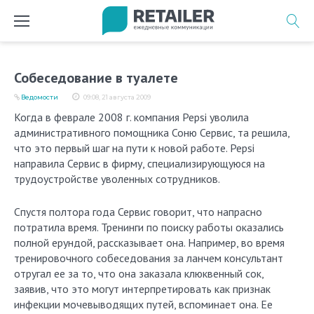
Перейти
к
содержимому
Собеседование в туалете
Ведомости
09:08, 21 августа 2009
Когда в феврале 2008 г. компания Pepsi уволила
административного помощника Соню Сервис, та решила,
что это первый шаг на пути к новой работе. Pepsi
направила Сервис в фирму, специализирующуюся на
трудоустройстве уволенных сотрудников.
Спустя полтора года Сервис говорит, что напрасно
потратила время. Тренинги по поиску работы оказались
полной ерундой, рассказывает она. Например, во время
тренировочного собеседования за ланчем консультант
отругал ее за то, что она заказала клюквенный сок,
заявив, что это могут интерпретировать как признак
инфекции мочевыводящих путей, вспоминает она. Ее