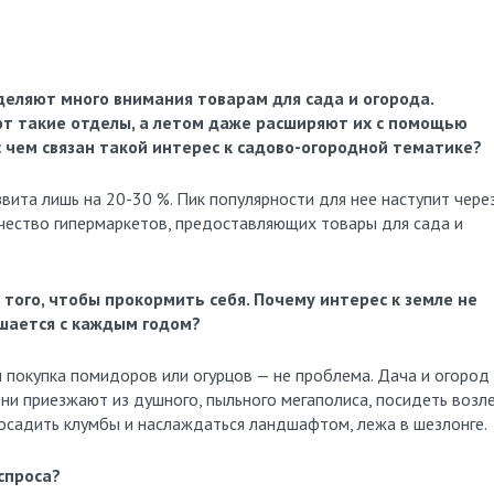
уделяют много внимания товарам для сада и огорода.
т такие отделы, а летом даже расширяют их с помощью
 с чем связан такой интерес к садово-огородной тематике?
вита лишь на 20-30 %. Пик популярности для нее наступит через
ичество гипермаркетов, предоставляющих товары для сада и
я того, чтобы прокормить себя. Почему интерес к земле не
ышается с каждым годом?
и покупка помидоров или огурцов — не проблема. Дача и огород
они приезжают из душного, пыльного мегаполиса, посидеть возл
 посадить клумбы и наслаждаться ландшафтом, лежа в шезлонге.
 спроса?