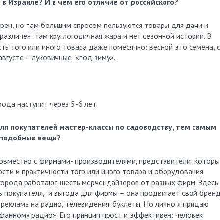
 в Израиле? И в чем его отличие от российского?
рен, но там большим спросом пользуются товары для дачи и
 различен: там круглогодичная жара и нет сезонной истории. В
ь того или иного товара даже помесячно: весной это семена, с
августе – луковичные, «под зиму».
рода наступит через 5-6 лет
ля покупателей мастер-классы по садоводству, тем самым
е подобные вещи?
совместно с фирмами- производителями, представители которы
ти и практичности того или иного товара и оборудования.
огорода работают шесть мерчендайзеров от разных фирм. Здесь
 покупателя, и выгода для фирмы – она продвигает свой бренд
еклама на радио, телевидения, буклеты. Но лично я придаю
фанному радио». Его принцип прост и эффективен: человек