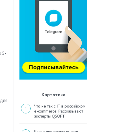
 5-
Картотека
 для
Что не так с IT в российском
е
e-commerce. Рассказывают
эксперты QSOFT
Какие иностранные сети