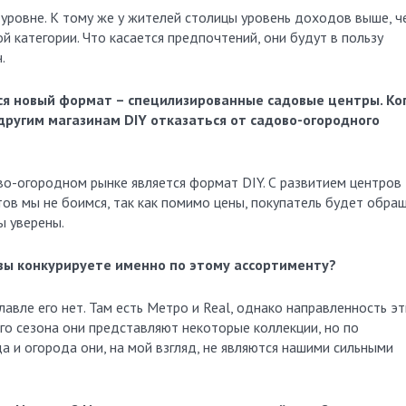
уровне. К тому же у жителей столицы уровень доходов выше, ч
й категории. Что касается предпочтений, они будут в пользу
ч.
ся новый формат – специлизированные садовые центры. Ко
 другим магазинам DIY отказаться от садово-огородного
во-огородном рынке является формат DIY. С развитием центров
тов мы не боимся, так как помимо цены, покупатель будет обра
ы уверены.
, вы конкурируете именно по этому ассортименту?
лавле его нет. Там есть Метро и Real, однако направленность э
его сезона они представляют некоторые коллекции, но по
а и огорода они, на мой взгляд, не являются нашими сильными