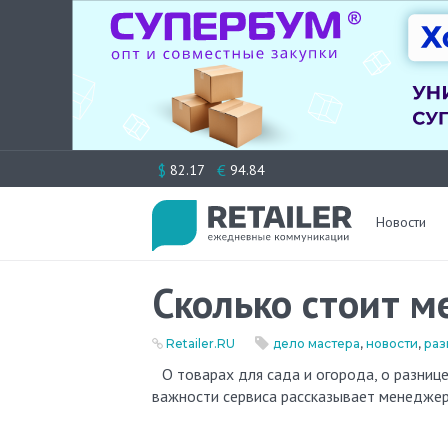
Перейти
$
€
82.17
94.84
к
содержимому
Новости
Сколько стоит м
Retailer.RU
дело мастера
,
новости
,
раз
О товарах для сада и огорода, о разнице в климате между Россией и Израилем, о «сарафанном радио» и
важности сервиса рассказывает менеджер