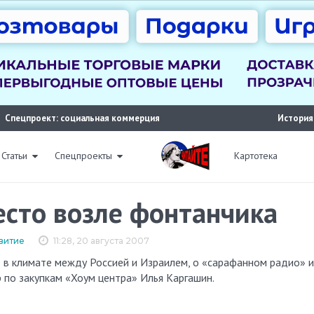
Спецпроект: социальная коммерция
История
Статьи
Спецпроекты
Картотека
есто возле фонтанчика
витие
11:28, 20 августа 2007
 по закупкам «Хоум центра» Илья Каргашин.