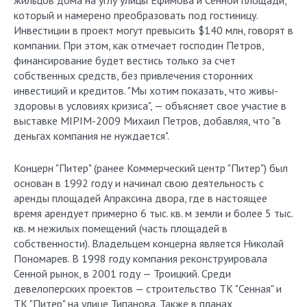
жильцов дома на углу улицы Ефимова и Сенной площади,
который и намерено преобразовать под гостиницу.
Инвестиции в проект могут превысить $140 млн, говорят в
компании. При этом, как отмечает господин Петров,
финансирование будет вестись только за счет
собственных средств, без привлечения сторонних
инвестиций и кредитов. "Мы хотим показать, что живы-
здоровы в условиях кризиса", — объясняет свое участие в
выставке MIPIM-2009 Михаил Петров, добавляя, что "в
деньгах компания не нуждается".
Концерн "Питер" (ранее Коммерческий центр "Питер") был
основан в 1992 году и начинал свою деятельность с
аренды площадей Апраксина двора, где в настоящее
время арендует примерно 6 тыс. кв. м земли и более 5 тыс.
кв. м нежилых помещений (часть площадей в
собственности). Владельцем концерна является Николай
Пономарев. В 1998 году компания реконструировала
Сенной рынок, в 2001 году — Троицкий. Среди
девелоперских проектов — строительство ТК "Сенная" и
ТК "Питер" на улице Типанова. Также в планах