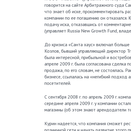
говорится на сайте Арбитражного суда Са
что знает об иске, прокомментировать р
компании по ее погашению он отказался.
подачу иска, отказавшись от комментариев.
(управляет Russia New Growth Fund, вла
До кризиса «Санта хаус» включал больше 
Козлов, бывший управляющий директор Troi
была интересной, прибыльной и востребов
апреле 2009 г. была согласована сделка п
продажа, по его словам, не состоялась. Р
бизнесе, ссылалась на «негибкий подход 
посетителей.
С сентября 2008 г. по апрель 2009 г. ком
середине апреля 2009 г. у компании остал
магазины (об этом знают арендодатели тор
Курин надеется, что компания сможет рес
розничной сети и начать развитие этого п