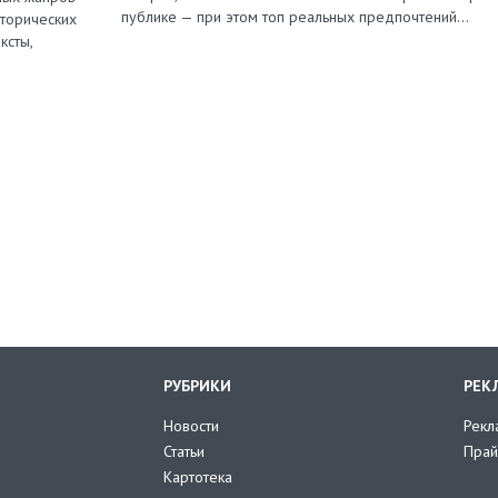
публике — при этом топ реальных предпочтений…
сторических
ксты,
РУБРИКИ
РЕК
Новости
Рекл
Статьи
Прай
Картотека