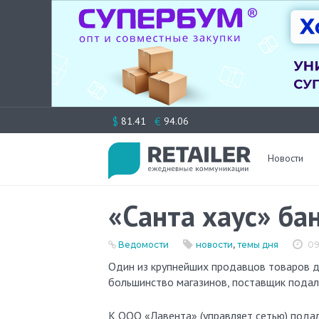
Перейти
$
€
81.41
94.06
к
содержимому
Новости
«Санта хаус» ба
Ведомости
новости
,
темы дня
09
Один из крупнейших продавцов товаров для дома и ремонта — сеть гипермаркетов «Санта хаус» закрыла
большинство магазинов, поставщик подал 
К ООО «Лавента» (управляет сетью) пода