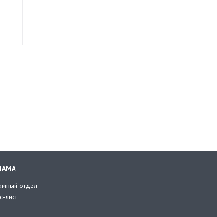
ЛАМА
амный отдел
с-лист