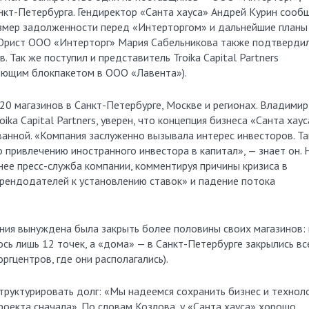
нкт-Петербурга. Гендиректор «Санта хауса» Андрей Курин сооб
азмер задолженности перед «Интерторгом» и дальнейшие планы
 Юрист ООО «Интерторг» Мария Сабельникова также подтверди
 Так же поступил и представитель Troika Capital Partners
деющим блокпакетом в ООО «Лавента»).
20 магазинов в Санкт-Петербурге, Москве и регионах. Владимир
ka Capital Partners, уверен, что концепция бизнеса «Санта хаус
анной. «Компания заслуженно вызывала интерес инвесторов. Так
о привлечению иностранного инвестора в капитал», — знает он. 
анее пресс-служба компании, комментируя причины кризиса в
арендодателей к установлению ставок» и падение потока
пания вынуждена была закрыть более половины своих магазинов: 
ось лишь 12 точек, а «дома» — в Санкт-Петербурге закрылись вс
гцентров, где они располагались).
труктурировать долг: «Мы надеемся сохранить бизнес и технол
роекта сначала». По словам Козлова, у «Санта хауса» хорошо