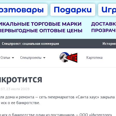
Спецпроект: социальная коммерция
История
Статьи
Спецпроекты
Картотека
нкротится
:57, 23 июля 2009
иск о ее банкротстве.
л иск о банкротстве один из поставщиков — ООО «Интерторг»,