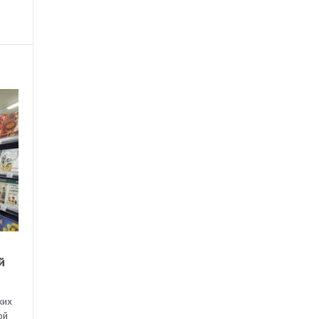
й
ких
ой