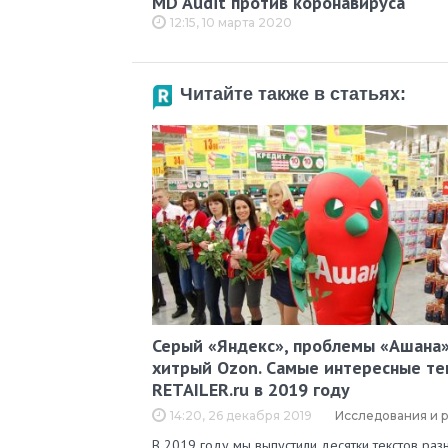
MD Audit против коронавируса
12:15, 10 марта 2020
Читайте также в статьях:
Серый «Яндекс», проблемы «Ашана»
хитрый Ozon. Самые интересные те
RETAILER.ru в 2019 году
14:20, 26 декабря 2019
Исследования и 
В 2019 году мы выпустили десятки текстов ра