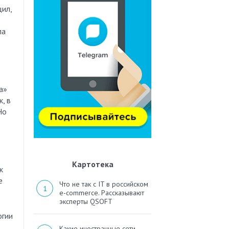
щил,
ла
а»
, в
Но
Картотека
к
е
Что не так с IT в российском
e-commerce. Рассказывают
эксперты QSOFT
огии
Какие иностранные сети