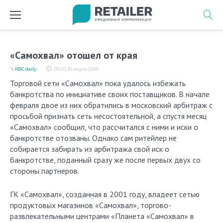
Перейти
к
содержимому
«Самохвал» отошел от края
RBC daily
09:20, 10 марта 2009
Торговой сети «Самохвал» пока удалось избежать
банкротства по инициативе своих поставщиков. В начале
февраля двое из них обратились в москов­ский арбитраж с
просьбой признать сеть несостоятельной, а спустя месяц
«Самохвал» сообщил, что рассчитался с ними и иски о
банкротстве отозваны. Однако сам ритейлер не
собирается забирать из арбитража свой иск о
банкротстве, поданный сразу же после первых двух со
стороны партнеров.
ГК «Самохвал», созданная в 2001 году, владеет сетью
продуктовых магазинов «Самохвал», торгово-
развлекательными центрами «Планета «Самохвал» в